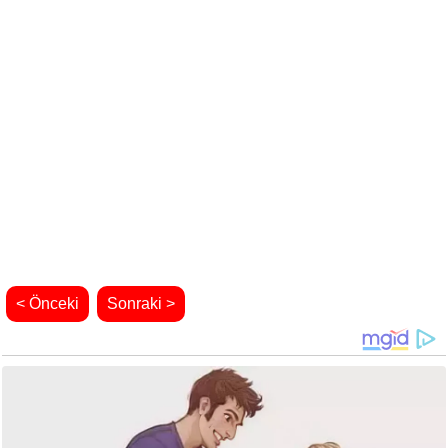
< Önceki
Sonraki >