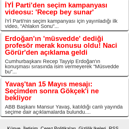
İYİ Parti'den seçim kampanyası
videosu: 'Recep bey sunar'
İYİ Parti'nin seçim kampanyası için yayınladığı ilk
video, "Ahlakın Sonu"...
Erdoğan'ın 'müsvedde' dediği
profesör merak konusu oldu! Naci
Görür'den açıklama geldi
Cumhurbaşkanı Recep Tayyip Erdoğan'ın
konuşması sırasında isim vermeyerek "Müsvedde
bu"...
Yavaş'tan 15 Mayıs mesajı:
Seçimden sonra Gökçek'i ne
bekliyor
ABB Başkanı Mansur Yavaş, katıldığı canlı yayında
seçime dair açıklamalarda bulundu....
Künye
İletişim
Çerez Politikaları
Gizlilik lkeleri
RSS