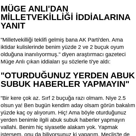
MÜGE ANLI'DAN
MİLLETVEKİLLİĞİ İDDİALARINA
YANIT
"Milletvekilliği teklifi gelmiş bana AK Parti'den. Ama
iktidar kulislerinde benim yüzde 2 ve 2 buçuk oyum
olduğuna inanılıyormuş." diyen araştırmacı gazeteci
Müge Anlı çıkan iddiaları şu sözlerle ti'ye aldı:
"OTURDUĞUNUZ YERDEN ABUK
SUBUK HABERLER YAPMAYIN"
"Bir kere çok az. Sırf 2 buçuğa razı olmam. Niye 2.5
olsun ya! Ben bugün kendim aday olsam görün bakalım
yüzde kaç oy alıyorum. Hiç! Ama böyle oturduğunuz
yerden benimle ilgili abuk subuk haberler yapmayın
vallahi. Benim hiç siyasetle alakam yok. Yapmak
istersem, onu da biliyorsunuz ki yaparım. Meclis'te de