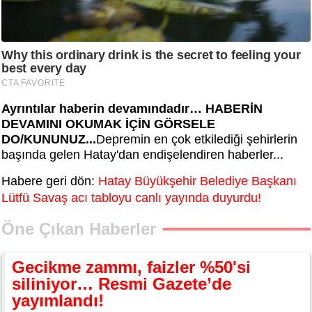
Ayrıntılar haberin devamındadır… HABERİN
DEVAMINI OKUMAK İÇİN GÖRSELE
DO/KUNUNUZ...
Depremin en çok etkilediği şehirlerin
başında gelen Hatay'dan endişelendiren haberler...
Habere geri dön:
Hatay Büyükşehir Belediye Başkanı
Lütfü Savaş acı tabloyu canlı yayında duyurdu!
Öne Çıkan Haberler
Gecikme zammı, faizler %50'si
siliniyor… Resmi Gazete’de
yayımlandı!