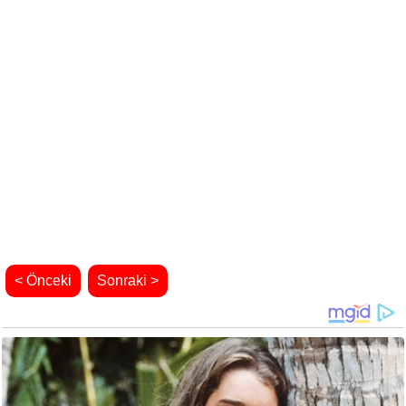
< Önceki
Sonraki >