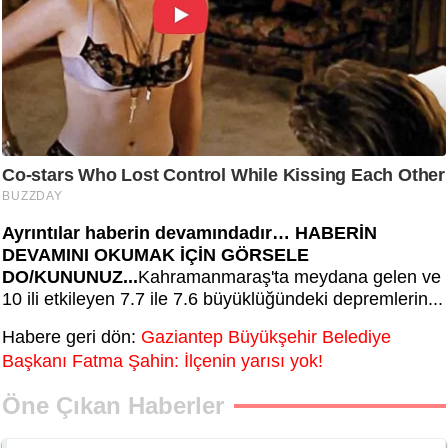
Ayrıntılar haberin devamındadır… HABERİN
DEVAMINI OKUMAK İÇİN GÖRSELE
DO/KUNUNUZ...
Kahramanmaraş'ta meydana gelen ve
10 ili etkileyen 7.7 ile 7.6 büyüklüğündeki depremlerin...
Habere geri dön:
Gaziantep Büyükşehir Belediye
Başkanı Fatma Şahin: İlçenin yarısı yok!
Öne Çıkan Haberler