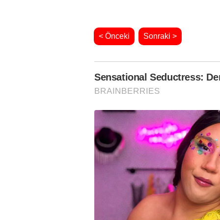
< Önceki
Sonraki >