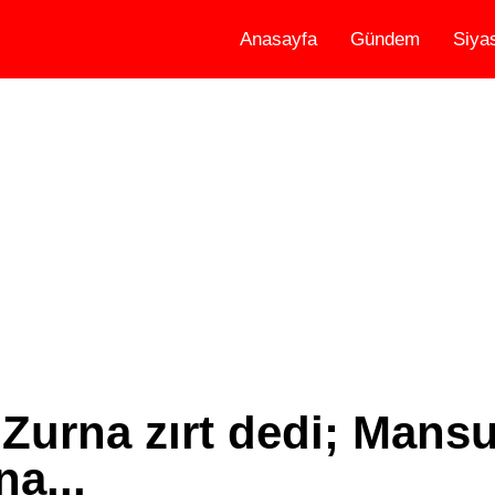
Anasayfa
Gündem
Siya
: Zurna zırt dedi; Mans
na...