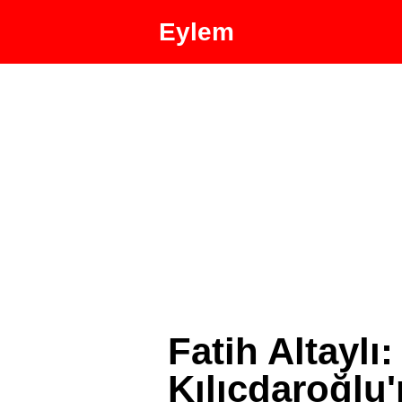
Eylem
Fatih Altaylı
Kılıçdaroğlu'