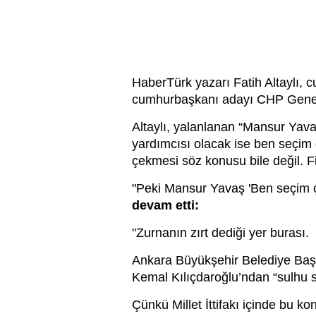
HaberTürk yazarı Fatih Altaylı,
cumhurbaşkanı adayı CHP Genel Ba
Altaylı, yalanlanan “Mansur Ya
yardımcısı olacak ise ben seçim
çekmesi söz konusu bile değil. F
"Peki Mansur Yavaş 'Ben seçim 
devam etti:
"Zurnanın zırt dediği yer burası.
Ankara Büyükşehir Belediye Başka
Kemal Kılıçdaroğlu’ndan “sulhu sal
Çünkü Millet İttifakı içinde bu ko