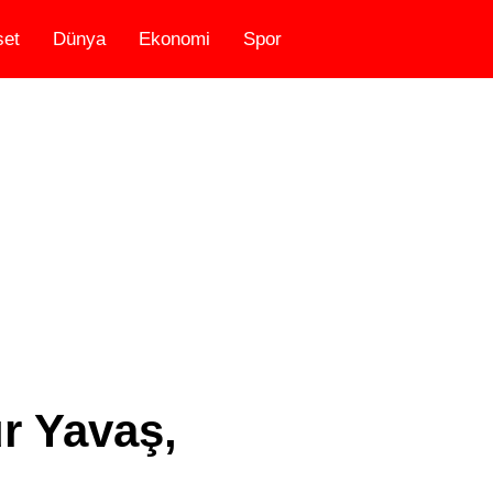
set
Dünya
Ekonomi
Spor
ur Yavaş,