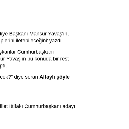
diye Başkanı Mansur Yavaş'ın,
rini iletebileceğini' yazdı.
aşkanlar Cumhurbaşkanı
ur Yavaş’ın bu konuda bir rest
ptı.
ecek?" diye soran
Altaylı şöyle
llet İttifakı Cumhurbaşkanı adayı