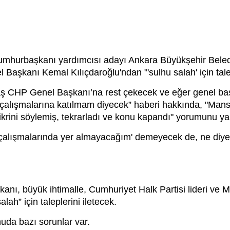
 cumhurbaşkanı yardımcısı adayı Ankara Büyükşehir Bele
şkanı Kemal Kılıçdaroğlu'ndan "'sulhu salah' için taleple
vaş CHP Genel Başkanı’na rest çekecek ve eğer genel b
 çalışmalarına katılmam diyecek” haberi hakkında, "Mans
ikrini söylemiş, tekrarladı ve konu kapandı" yorumunu ya
çalışmalarında yer almayacağım' demeyecek de, ne diy
nı, büyük ihtimalle, Cumhuriyet Halk Partisi lideri ve Mi
ah” için taleplerini iletecek.
nuda bazı sorunlar var.