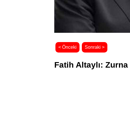
< Önceki
Sonraki >
Fatih Altaylı: Zurna