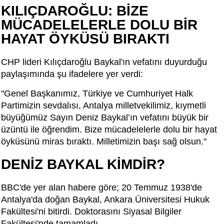
KILIÇDAROĞLU: BİZE
MÜCADELELERLE DOLU BİR
HAYAT ÖYKÜSÜ BIRAKTI
CHP lideri Kılıçdaroğlu Baykal'ın vefatını duyurduğu
paylaşımında şu ifadelere yer verdi:
"Genel Başkanımız, Türkiye ve Cumhuriyet Halk
Partimizin sevdalısı, Antalya milletvekilimiz, kıymetli
büyüğümüz Sayın Deniz Baykal’ın vefatını büyük bir
üzüntü ile öğrendim. Bize mücadelelerle dolu bir hayat
öyküsünü miras bıraktı. Milletimizin başı sağ olsun."
DENİZ BAYKAL KİMDİR?
BBC'de yer alan habere göre; 20 Temmuz 1938'de
Antalya'da doğan Baykal, Ankara Üniversitesi Hukuk
Fakültesi'ni bitirdi. Doktorasını Siyasal Bilgiler
Fakültesi'nde tamamladı.