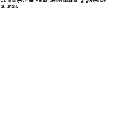
Cumhuriyet Halk Partisi Genel Başkanlığı görevinde
bulundu.