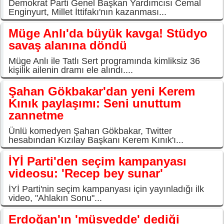
Demokrat Parti Genel Başkan Yardımcısı Cemal
Enginyurt, Millet İttifakı'nın kazanması...
Müge Anlı'da büyük kavga! Stüdyo
savaş alanına döndü
Müge Anlı ile Tatlı Sert programında kimliksiz 36
kişilik ailenin dramı ele alındı....
Şahan Gökbakar'dan yeni Kerem
Kınık paylaşımı: Seni unuttum
zannetme
Ünlü komedyen Şahan Gökbakar, Twitter
hesabından Kızılay Başkanı Kerem Kınık'ı...
İYİ Parti'den seçim kampanyası
videosu: 'Recep bey sunar'
İYİ Parti'nin seçim kampanyası için yayınladığı ilk
video, "Ahlakın Sonu"...
Erdoğan'ın 'müsvedde' dediği