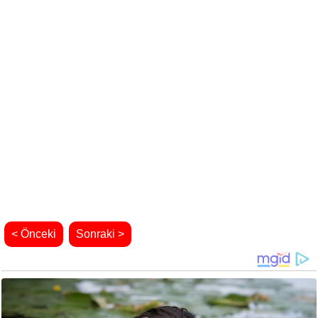
< Önceki
Sonraki >