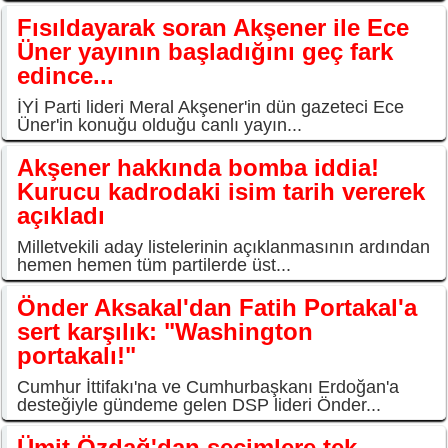
Fısıldayarak soran Akşener ile Ece
Üner yayının başladığını geç fark
edince...
İYİ Parti lideri Meral Akşener'in dün gazeteci Ece
Üner'in konuğu olduğu canlı yayın...
Akşener hakkında bomba iddia!
Kurucu kadrodaki isim tarih vererek
açıkladı
Milletvekili aday listelerinin açıklanmasının ardından
hemen hemen tüm partilerde üst...
Önder Aksakal'dan Fatih Portakal'a
sert karşılık: "Washington
portakalı!"
Cumhur İttifakı'na ve Cumhurbaşkanı Erdoğan'a
desteğiyle gündeme gelen DSP lideri Önder...
Ümit Özdağ'dan seçimlere tek