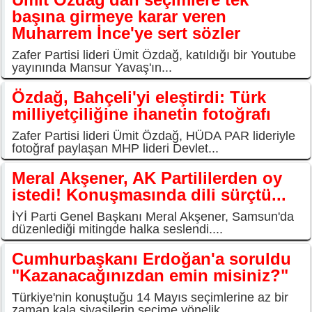
başına girmeye karar veren
Muharrem İnce'ye sert sözler
Zafer Partisi lideri Ümit Özdağ, katıldığı bir Youtube
yayınında Mansur Yavaş'ın...
Özdağ, Bahçeli'yi eleştirdi: Türk
milliyetçiliğine ihanetin fotoğrafı
Zafer Partisi lideri Ümit Özdağ, HÜDA PAR lideriyle
fotoğraf paylaşan MHP lideri Devlet...
Meral Akşener, AK Partililerden oy
istedi! Konuşmasında dili sürçtü...
İYİ Parti Genel Başkanı Meral Akşener, Samsun'da
düzenlediği mitingde halka seslendi....
Cumhurbaşkanı Erdoğan'a soruldu
"Kazanacağınızdan emin misiniz?"
Türkiye'nin konuştuğu 14 Mayıs seçimlerine az bir
zaman kala siyasilerin seçime yönelik...