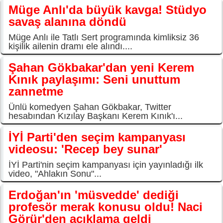
Müge Anlı'da büyük kavga! Stüdyo
savaş alanına döndü
Müge Anlı ile Tatlı Sert programında kimliksiz 36
kişilik ailenin dramı ele alındı....
Şahan Gökbakar'dan yeni Kerem
Kınık paylaşımı: Seni unuttum
zannetme
Ünlü komedyen Şahan Gökbakar, Twitter
hesabından Kızılay Başkanı Kerem Kınık'ı...
İYİ Parti'den seçim kampanyası
videosu: 'Recep bey sunar'
İYİ Parti'nin seçim kampanyası için yayınladığı ilk
video, "Ahlakın Sonu"...
Erdoğan'ın 'müsvedde' dediği
profesör merak konusu oldu! Naci
Görür'den açıklama geldi