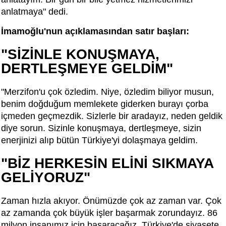
anlatmaya" dedi.
İmamoğlu'nun açıklamasından satır başları:
"SİZİNLE KONUŞMAYA,
DERTLEŞMEYE GELDİM"
"Merzifon'u çok özledim. Niye, özledim biliyor musun,
benim doğduğum memlekete giderken burayı çorba
içmeden geçmezdik. Sizlerle bir aradayız, neden geldik
diye sorun. Sizinle konuşmaya, dertleşmeye, sizin
enerjinizi alıp bütün Türkiye'yi dolaşmaya geldim.
"BİZ HERKESİN ELİNİ SIKMAYA
GELİYORUZ"
Zaman hızla akıyor. Önümüzde çok az zaman var. Çok
az zamanda çok büyük işler başarmak zorundayız. 86
milyon insanımız için başaracağız. Türkiye'de siyasete