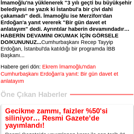
İmamoğlu'na yüklenerek "3 yılı geçti bu büyükşehir
belediyesi ne yazık ki İstanbul'a bir çivi dahi
çakamadı" dedi. İmamoğlu ise Merzifon'dan
Erdoğan'a yanıt vererek "Bir gün davet et
anlatayım" dedi. Ayrıntılar haberin devamındadır…
HABERİN DEVAMINI OKUMAK İÇİN GÖRSELE
DO/KUNUNUZ...
Cumhurbaşkanı Recep Tayyip
Erdoğan, İstanbul'da katıldığı bir programda İBB
Başkanı...
Habere geri dön:
Ekrem İmamoğlu'ndan
Cumhurbaşkanı Erdoğan'a yanıt: Bir gün davet et
anlatayım
Öne Çıkan Haberler
Gecikme zammı, faizler %50'si
siliniyor… Resmi Gazete’de
yayımlandı!