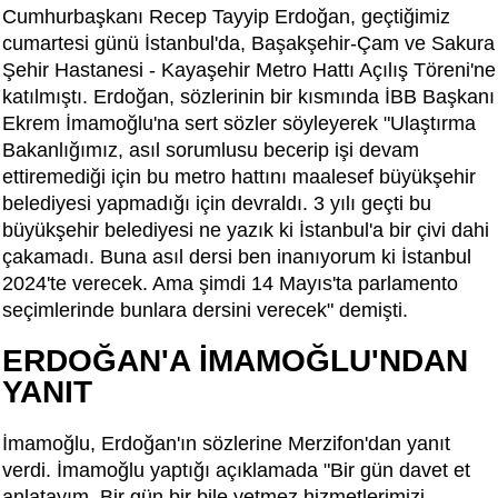
Cumhurbaşkanı Recep Tayyip Erdoğan, geçtiğimiz
cumartesi günü İstanbul'da, Başakşehir-Çam ve Sakura
Şehir Hastanesi - Kayaşehir Metro Hattı Açılış Töreni'ne
katılmıştı. Erdoğan, sözlerinin bir kısmında İBB Başkanı
Ekrem İmamoğlu'na sert sözler söyleyerek "Ulaştırma
Bakanlığımız, asıl sorumlusu becerip işi devam
ettiremediği için bu metro hattını maalesef büyükşehir
belediyesi yapmadığı için devraldı. 3 yılı geçti bu
büyükşehir belediyesi ne yazık ki İstanbul'a bir çivi dahi
çakamadı. Buna asıl dersi ben inanıyorum ki İstanbul
2024'te verecek. Ama şimdi 14 Mayıs'ta parlamento
seçimlerinde bunlara dersini verecek" demişti.
ERDOĞAN'A İMAMOĞLU'NDAN
YANIT
İmamoğlu, Erdoğan'ın sözlerine Merzifon'dan yanıt
verdi. İmamoğlu yaptığı açıklamada "Bir gün davet et
anlatayım. Bir gün bir bile yetmez hizmetlerimizi