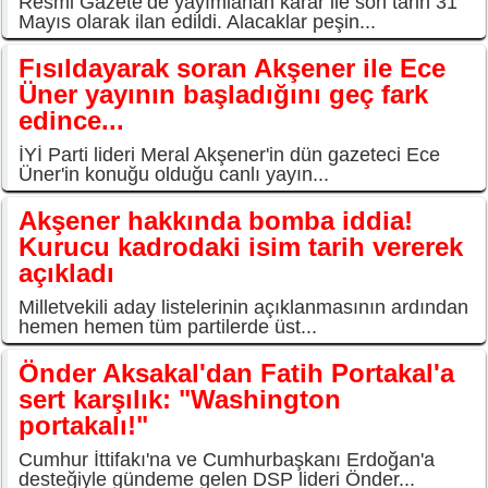
Resmi Gazete’de yayımlanan karar ile son tarih 31
Mayıs olarak ilan edildi. Alacaklar peşin...
Fısıldayarak soran Akşener ile Ece
Üner yayının başladığını geç fark
edince...
İYİ Parti lideri Meral Akşener'in dün gazeteci Ece
Üner'in konuğu olduğu canlı yayın...
Akşener hakkında bomba iddia!
Kurucu kadrodaki isim tarih vererek
açıkladı
Milletvekili aday listelerinin açıklanmasının ardından
hemen hemen tüm partilerde üst...
Önder Aksakal'dan Fatih Portakal'a
sert karşılık: "Washington
portakalı!"
Cumhur İttifakı'na ve Cumhurbaşkanı Erdoğan'a
desteğiyle gündeme gelen DSP lideri Önder...