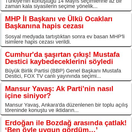
Türkiye'nin konuştuğu 14 Mayıs seçimlerine az bir
zaman kala siyasilerin seçime yönelik...
MHP İl Başkanı ve Ülkü Ocakları
Başkanına hapis cezası
Sosyal medyada tartıştıktan sonra ev basan MHP'li
isimlere hapis cezası verildi.
Cumhur'da şaşırtan çıkış! Mustafa
Destici kaybedeceklerini söyledi
Büyük Birlik Partisi (BBP) Genel Başkanı Mustafa
Destici, FOX TV canlı yayınında seçimi...
Mansur Yavaş: Ak Parti'nin nasıl
içine siniyor?
Mansur Yavaş, Ankara'da düzenlenen bir toplu açılış
töreninde konuştu ve iktidarın...
Erdoğan ile Bozdağ arasında çatlak!
‘Ben öyle uygun gördüm…’