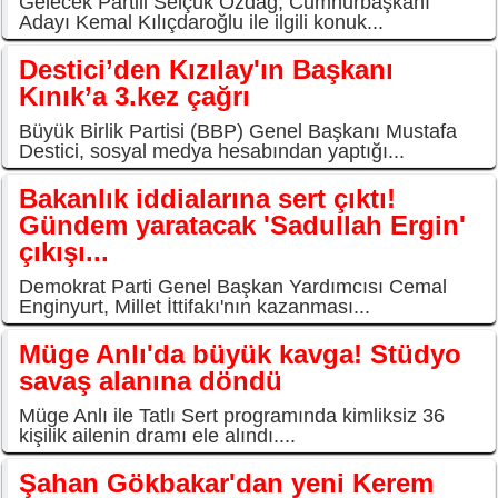
Gelecek Partili Selçuk Özdağ, Cumhurbaşkanı
Adayı Kemal Kılıçdaroğlu ile ilgili konuk...
Destici’den Kızılay'ın Başkanı
Kınık’a 3.kez çağrı
Büyük Birlik Partisi (BBP) Genel Başkanı Mustafa
Destici, sosyal medya hesabından yaptığı...
Bakanlık iddialarına sert çıktı!
Gündem yaratacak 'Sadullah Ergin'
çıkışı...
Demokrat Parti Genel Başkan Yardımcısı Cemal
Enginyurt, Millet İttifakı'nın kazanması...
Müge Anlı'da büyük kavga! Stüdyo
savaş alanına döndü
Müge Anlı ile Tatlı Sert programında kimliksiz 36
kişilik ailenin dramı ele alındı....
Şahan Gökbakar'dan yeni Kerem