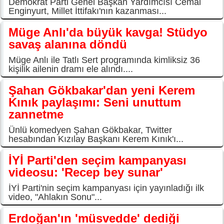
Demokrat Parti Genel Başkan Yardımcısı Cemal
Enginyurt, Millet İttifakı'nın kazanması...
Müge Anlı'da büyük kavga! Stüdyo
savaş alanına döndü
Müge Anlı ile Tatlı Sert programında kimliksiz 36
kişilik ailenin dramı ele alındı....
Şahan Gökbakar'dan yeni Kerem
Kınık paylaşımı: Seni unuttum
zannetme
Ünlü komedyen Şahan Gökbakar, Twitter
hesabından Kızılay Başkanı Kerem Kınık'ı...
İYİ Parti'den seçim kampanyası
videosu: 'Recep bey sunar'
İYİ Parti'nin seçim kampanyası için yayınladığı ilk
video, "Ahlakın Sonu"...
Erdoğan'ın 'müsvedde' dediği