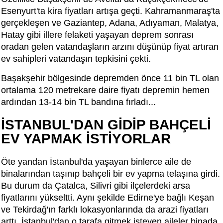
Esenyurt'ta kira fiyatları artışa geçti. Kahramanmaraş'ta
gerçekleşen ve Gaziantep, Adana, Adıyaman, Malatya,
Hatay gibi illere felaketi yaşayan deprem sonrası
oradan gelen vatandaşların arzını düşünüp fiyat artıran
ev sahipleri vatandaşın tepkisini çekti.
Başakşehir bölgesinde depremden önce 11 bin TL olan
ortalama 120 metrekare daire fiyatı depremin hemen
ardından 13-14 bin TL bandına fırladı...
İSTANBUL'DAN GİDİP BAHÇELİ
EV YAPMAK İSTİYORLAR
Öte yandan İstanbul'da yaşayan binlerce aile de
binalarından taşınıp bahçeli bir ev yapma telaşına girdi.
Bu durum da Çatalca, Silivri gibi ilçelerdeki arsa
fiyatlarını yükseltti. Aynı şekilde Edirne'ye bağlı Keşan
ve Tekirdağ'ın farklı lokasyonlarında da arazi fiyatları
arttı. İstanbul'dan o tarafa gitmek isteyen aileler binada