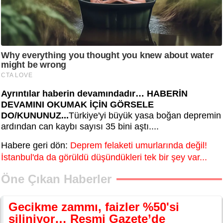
Ayrıntılar haberin devamındadır… HABERİN
DEVAMINI OKUMAK İÇİN GÖRSELE
DO/KUNUNUZ...
Türkiye'yi büyük yasa boğan depremin
ardından can kaybı sayısı 35 bini aştı....
Habere geri dön:
Deprem felaketi umurlarında değil!
İstanbul'da da görüldü düşündükleri tek bir şey var...
Öne Çıkan Haberler
Gecikme zammı, faizler %50'si
siliniyor… Resmi Gazete’de