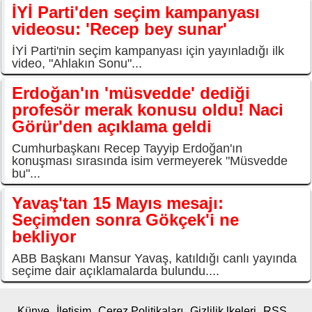
İYİ Parti'den seçim kampanyası
videosu: 'Recep bey sunar'
İYİ Parti'nin seçim kampanyası için yayınladığı ilk
video, "Ahlakın Sonu"...
Erdoğan'ın 'müsvedde' dediği
profesör merak konusu oldu! Naci
Görür'den açıklama geldi
Cumhurbaşkanı Recep Tayyip Erdoğan'ın
konuşması sırasında isim vermeyerek "Müsvedde
bu"...
Yavaş'tan 15 Mayıs mesajı:
Seçimden sonra Gökçek'i ne
bekliyor
ABB Başkanı Mansur Yavaş, katıldığı canlı yayında
seçime dair açıklamalarda bulundu....
Künye
İletişim
Çerez Politikaları
Gizlilik lkeleri
RSS