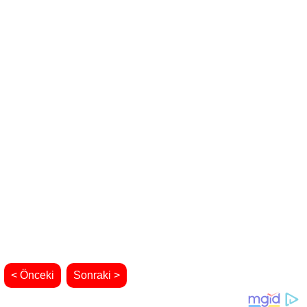
< Önceki
Sonraki >