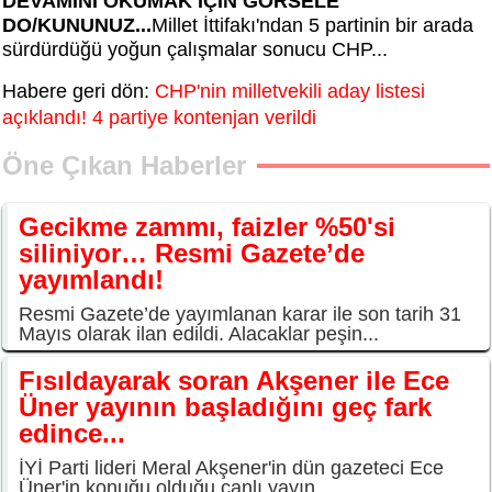
DEVAMINI OKUMAK İÇİN GÖRSELE
DO/KUNUNUZ...
Millet İttifakı'ndan 5 partinin bir arada
sürdürdüğü yoğun çalışmalar sonucu CHP...
Habere geri dön:
CHP'nin milletvekili aday listesi
açıklandı! 4 partiye kontenjan verildi
Öne Çıkan Haberler
Gecikme zammı, faizler %50'si
siliniyor… Resmi Gazete’de
yayımlandı!
Resmi Gazete’de yayımlanan karar ile son tarih 31
Mayıs olarak ilan edildi. Alacaklar peşin...
Fısıldayarak soran Akşener ile Ece
Üner yayının başladığını geç fark
edince...
İYİ Parti lideri Meral Akşener'in dün gazeteci Ece
Üner'in konuğu olduğu canlı yayın...