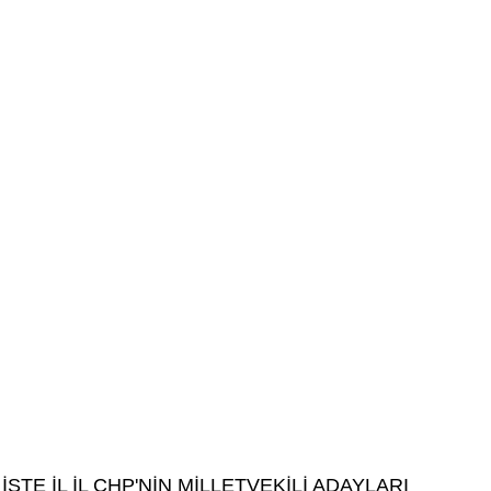
İŞTE İL İL CHP'NİN MİLLETVEKİLİ ADAYLARI