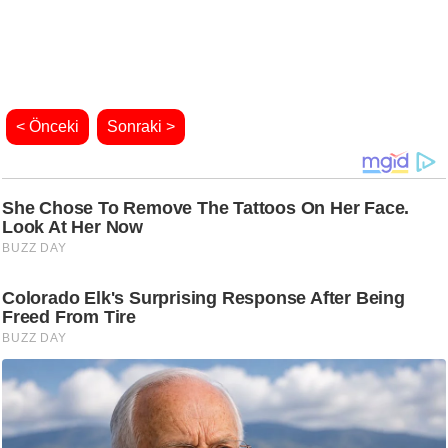
< Önceki
Sonraki >