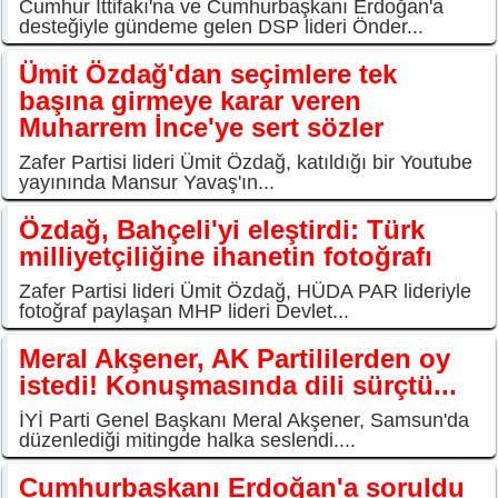
Cumhur İttifakı'na ve Cumhurbaşkanı Erdoğan'a
desteğiyle gündeme gelen DSP lideri Önder...
Ümit Özdağ'dan seçimlere tek
başına girmeye karar veren
Muharrem İnce'ye sert sözler
Zafer Partisi lideri Ümit Özdağ, katıldığı bir Youtube
yayınında Mansur Yavaş'ın...
Özdağ, Bahçeli'yi eleştirdi: Türk
milliyetçiliğine ihanetin fotoğrafı
Zafer Partisi lideri Ümit Özdağ, HÜDA PAR lideriyle
fotoğraf paylaşan MHP lideri Devlet...
Meral Akşener, AK Partililerden oy
istedi! Konuşmasında dili sürçtü...
İYİ Parti Genel Başkanı Meral Akşener, Samsun'da
düzenlediği mitingde halka seslendi....
Cumhurbaşkanı Erdoğan'a soruldu