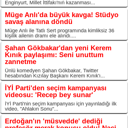
Enginyurt, Millet İttifakı'nın kazanması...
Müge Anlı'da büyük kavga! Stüdyo
savaş alanına döndü
Müge Anlı ile Tatlı Sert programında kimliksiz 36
kişilik ailenin dramı ele alındı....
Şahan Gökbakar'dan yeni Kerem
Kınık paylaşımı: Seni unuttum
zannetme
Ünlü komedyen Şahan Gökbakar, Twitter
hesabından Kızılay Başkanı Kerem Kınık'ı...
İYİ Parti'den seçim kampanyası
videosu: 'Recep bey sunar'
İYİ Parti'nin seçim kampanyası için yayınladığı ilk
video, "Ahlakın Sonu"...
Erdoğan'ın 'müsvedde' dediği
profesör merak konusu oldu! Naci