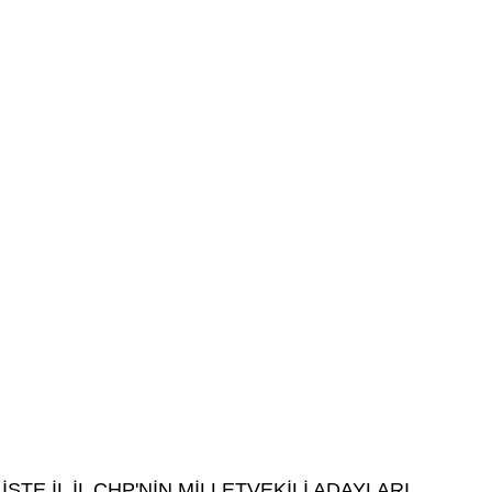
İŞTE İL İL CHP'NİN MİLLETVEKİLİ ADAYLARI