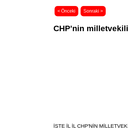
< Önceki
Sonraki >
CHP'nin milletvekili
İŞTE İL İL CHP'NİN MİLLETVEK