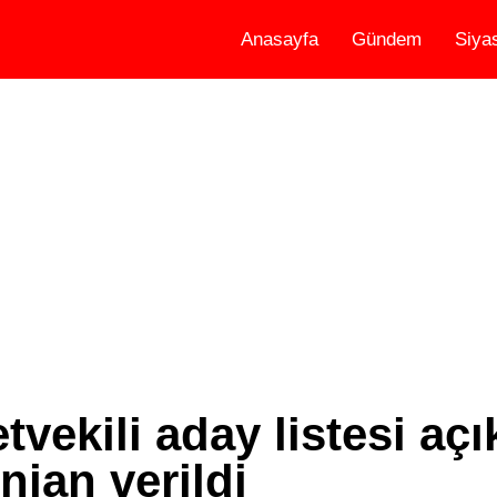
Anasayfa
Gündem
Siya
tvekili aday listesi açı
njan verildi