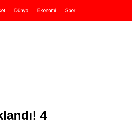
set
Dünya
Ekonomi
Spor
klandı! 4