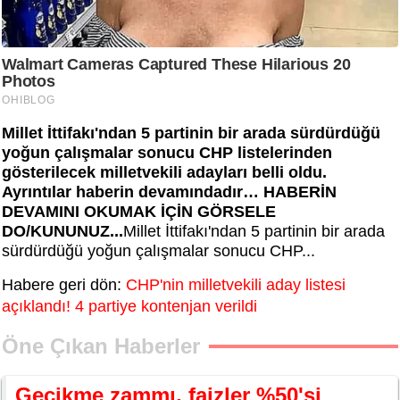
Millet İttifakı'ndan 5 partinin bir arada sürdürdüğü
yoğun çalışmalar sonucu CHP listelerinden
gösterilecek milletvekili adayları belli oldu.
Ayrıntılar haberin devamındadır… HABERİN
DEVAMINI OKUMAK İÇİN GÖRSELE
DO/KUNUNUZ...
Millet İttifakı'ndan 5 partinin bir arada
sürdürdüğü yoğun çalışmalar sonucu CHP...
Habere geri dön:
CHP'nin milletvekili aday listesi
açıklandı! 4 partiye kontenjan verildi
Öne Çıkan Haberler
Gecikme zammı, faizler %50'si