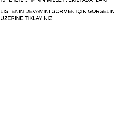
İŞTE İL İL CHP'NİN MİLLETVEKİLİ ADAYLARI
LİSTENİN DEVAMINI GÖRMEK İÇİN GÖRSELİN
ÜZERİNE TIKLAYINIZ