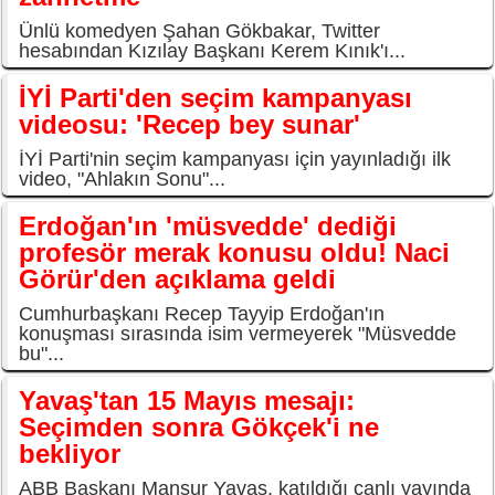
Ünlü komedyen Şahan Gökbakar, Twitter
hesabından Kızılay Başkanı Kerem Kınık'ı...
İYİ Parti'den seçim kampanyası
videosu: 'Recep bey sunar'
İYİ Parti'nin seçim kampanyası için yayınladığı ilk
video, "Ahlakın Sonu"...
Erdoğan'ın 'müsvedde' dediği
profesör merak konusu oldu! Naci
Görür'den açıklama geldi
Cumhurbaşkanı Recep Tayyip Erdoğan'ın
konuşması sırasında isim vermeyerek "Müsvedde
bu"...
Yavaş'tan 15 Mayıs mesajı:
Seçimden sonra Gökçek'i ne
bekliyor
ABB Başkanı Mansur Yavaş, katıldığı canlı yayında