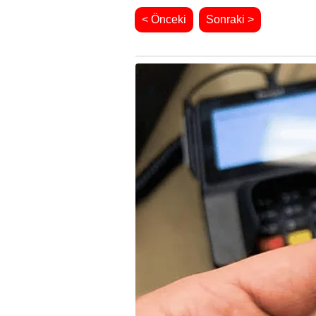
< Önceki
Sonraki >