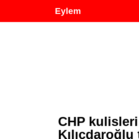
Eylem
CHP kulisleri
Kılıçdaroğlu 