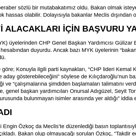
 beraber sözlü bir mutabakatımız oldu. Bakan olmak isteye
hassas olabilir. Dolayısıyla bakanlar Meclis dışından o
İ ALACAKLARI İÇİN BAŞVURU Y
) üyelerinden CHP Genel Başkan Yardımcısı Gülizar Bi
esabından duyurdu. Ancak bazı MYK üyelerinin “bakanlık
dü.
göre; Konuyla ilgili parti kaynakları, “CHP lideri Kemal
e aday gösterebileceğini” söylese de Kılıçdaroğlu’nun ba
iği ve “çalışmalarına şimdiden başlamaları talimatını verd
e, genel başkan yardımcıları Onursal Adıgüzel, Seyit To
rusunda bulunmayan isimler arasında yer aldığı” iddia ed
ADI
Engin Özkoç da Meclis’te düzenlediği basın toplantısıy
açıkladı. Bakan olup olmayacağı sorulan Özkoç, “Takdir ed