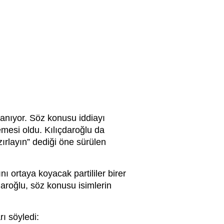
anıyor. Söz konusu iddiayı
memesi oldu. Kılıçdaroğlu da
zırlayın” dediği öne sürülen
ı ortaya koyacak partililer birer
daroğlu, söz konusu isimlerin
ı söyledi: