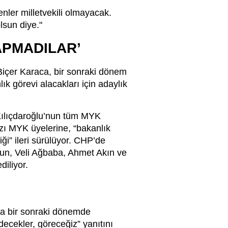
nler milletvekili olmayacak.
lsun diye."
APMADILAR’
çer Karaca, bir sonraki dönem
 görevi alacakları için adaylık
 Kılıçdaroğlu’nun tüm MYK
zı MYK üyelerine, “bakanlık
iği” ileri sürülüyor. CHP’de
run, Veli Ağbaba, Ahmet Akın ve
iliyor.
la bir sonraki dönemde
ecekler, göreceğiz” yanıtını