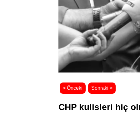
< Önceki
Sonraki >
CHP kulisleri hiç ol