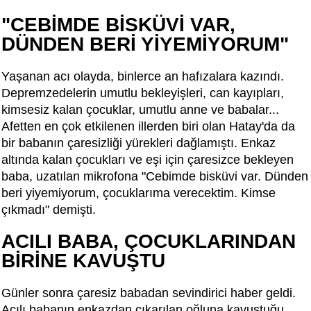
"CEBİMDE BİSKÜVİ VAR,
DÜNDEN BERİ YİYEMİYORUM"
Yaşanan acı olayda, binlerce an hafızalara kazındı.
Depremzedelerin umutlu bekleyişleri, can kayıpları,
kimsesiz kalan çocuklar, umutlu anne ve babalar...
Afetten en çok etkilenen illerden biri olan Hatay'da da
bir babanın çaresizliği yürekleri dağlamıştı. Enkaz
altında kalan çocukları ve eşi için çaresizce bekleyen
baba, uzatılan mikrofona "Cebimde bisküvi var. Dünden
beri yiyemiyorum, çocuklarıma verecektim. Kimse
çıkmadı" demişti.
ACILI BABA, ÇOCUKLARINDAN
BİRİNE KAVUŞTU
Günler sonra çaresiz babadan sevindirici haber geldi.
Acılı babanın enkazdan çıkarılan oğluna kavuştuğu