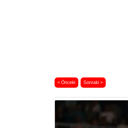
< Önceki
Sonraki >