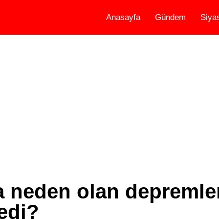
Anasayfa
Gündem
Siya
 neden olan depremler
edi?