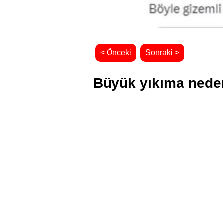
< Önceki
Sonraki >
Büyük yıkıma neden