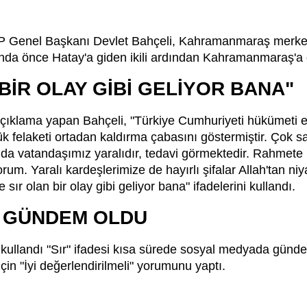
Genel Başkanı Devlet Bahçeli, Kahramanmaraş merkezl
mında önce Hatay'a giden ikili ardından Kahramanmaraş'a 
 BİR OLAY GİBİ GELİYOR BANA"
çıklama yapan Bahçeli, "Türkiye Cumhuriyeti hükümeti 
ük felaketi ortadan kaldırma çabasını göstermiştir. Çok 
da vatandaşımız yaralıdır, tedavi görmektedir. Rahmete 
rum. Yaralı kardeşlerimize de hayırlı şifalar Allah'tan n
sır olan bir olay gibi geliyor bana" ifadelerini kullandı.
 GÜNDEM OLDU
 kullandı "Sır" ifadesi kısa sürede sosyal medyada günd
 için "İyi değerlendirilmeli" yorumunu yaptı.