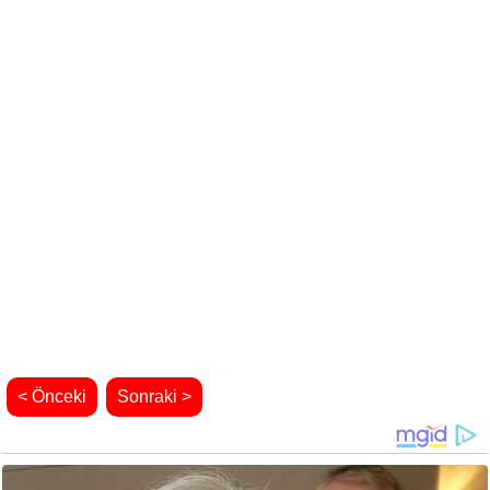
< Önceki
Sonraki >