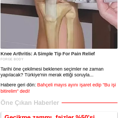
Tarihi öne çekilmesi beklenen seçimler ne zaman
yapılacak? Türkiye'nin merak ettiği soruyla...
Habere geri dön:
Bahçeli mayıs ayını işaret edip "Bu işi
bitirelim" dedi!
Öne Çıkan Haberler
Gecikme zammı, faizler %50'si