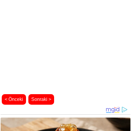
< Önceki
Sonraki >