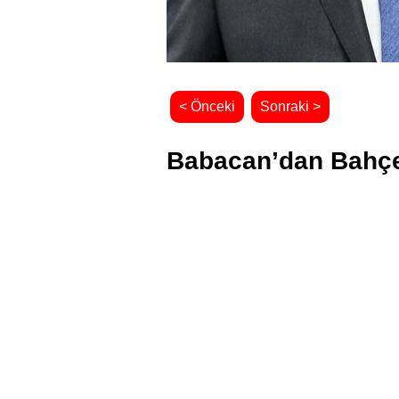
< Önceki
Sonraki >
Babacan’dan Bahçeli