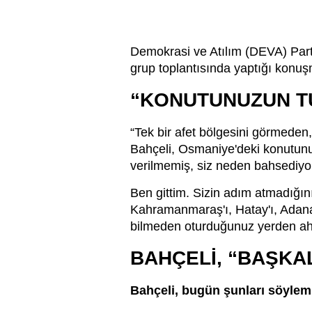
Demokrasi ve Atılım (DEVA) Par
grup toplantısında yaptığı konu
“KONUTUNUZUN TU
“Tek bir afet bölgesini görmede
Bahçeli, Osmaniye'deki konutunuz
verilmemiş, siz neden bahsediy
Ben gittim. Sizin adım atmadığı
Kahramanmaraş'ı, Hatay'ı, Adana
bilmeden oturduğunuz yerden a
BAHÇELİ, “BAŞKAL
Bahçeli, bugün şunları söylemi