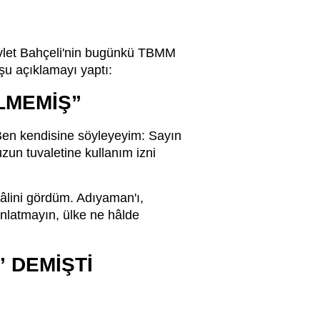
vlet Bahçeli'nin bugünkü TBMM
şu açıklamayı yaptı:
LMEMİŞ”
 Ben kendisine söyleyeyim: Sayın
un tuvaletine kullanım izni
âlini gördüm. Adıyaman'ı,
nlatmayın, ülke ne hâlde
” DEMİŞTİ