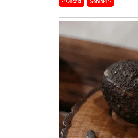
< Önceki
Sonraki >