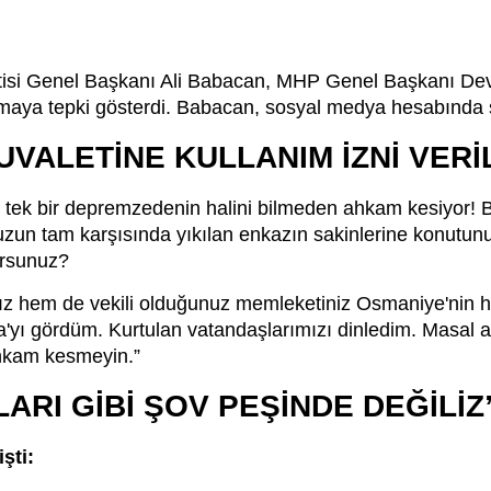
tisi Genel Başkanı Ali Babacan, MHP Genel Başkanı De
şmaya tepki gösterdi. Babacan, sosyal medya hesabında 
VALETİNE KULLANIM İZNİ VERİ
n, tek bir depremzedenin halini bilmeden ahkam kesiyor!
un tam karşısında yıkılan enkazın sakinlerine konutunuz
orsunuz?
nız hem de vekili olduğunuz memleketiniz Osmaniye'nin h
'yı gördüm. Kurtulan vatandaşlarımızı dinledim. Masal a
hkam kesmeyin.”
ARI GİBİ ŞOV PEŞİNDE DEĞİLİZ
şti: