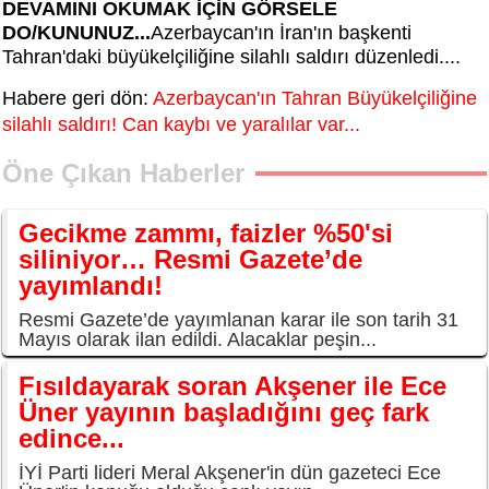
DEVAMINI OKUMAK İÇİN GÖRSELE
DO/KUNUNUZ...
Azerbaycan'ın İran'ın başkenti
Tahran'daki büyükelçiliğine silahlı saldırı düzenledi....
Habere geri dön:
Azerbaycan'ın Tahran Büyükelçiliğine
silahlı saldırı! Can kaybı ve yaralılar var...
Öne Çıkan Haberler
Gecikme zammı, faizler %50'si
siliniyor… Resmi Gazete’de
yayımlandı!
Resmi Gazete’de yayımlanan karar ile son tarih 31
Mayıs olarak ilan edildi. Alacaklar peşin...
Fısıldayarak soran Akşener ile Ece
Üner yayının başladığını geç fark
edince...
İYİ Parti lideri Meral Akşener'in dün gazeteci Ece