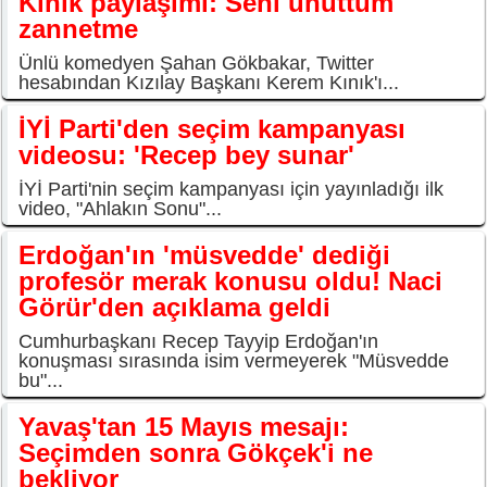
Kınık paylaşımı: Seni unuttum
zannetme
Ünlü komedyen Şahan Gökbakar, Twitter
hesabından Kızılay Başkanı Kerem Kınık'ı...
İYİ Parti'den seçim kampanyası
videosu: 'Recep bey sunar'
İYİ Parti'nin seçim kampanyası için yayınladığı ilk
video, "Ahlakın Sonu"...
Erdoğan'ın 'müsvedde' dediği
profesör merak konusu oldu! Naci
Görür'den açıklama geldi
Cumhurbaşkanı Recep Tayyip Erdoğan'ın
konuşması sırasında isim vermeyerek "Müsvedde
bu"...
Yavaş'tan 15 Mayıs mesajı:
Seçimden sonra Gökçek'i ne
bekliyor