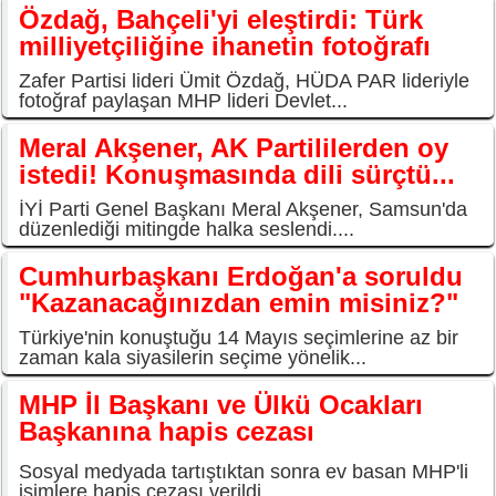
Özdağ, Bahçeli'yi eleştirdi: Türk
milliyetçiliğine ihanetin fotoğrafı
Zafer Partisi lideri Ümit Özdağ, HÜDA PAR lideriyle
fotoğraf paylaşan MHP lideri Devlet...
Meral Akşener, AK Partililerden oy
istedi! Konuşmasında dili sürçtü...
İYİ Parti Genel Başkanı Meral Akşener, Samsun'da
düzenlediği mitingde halka seslendi....
Cumhurbaşkanı Erdoğan'a soruldu
"Kazanacağınızdan emin misiniz?"
Türkiye'nin konuştuğu 14 Mayıs seçimlerine az bir
zaman kala siyasilerin seçime yönelik...
MHP İl Başkanı ve Ülkü Ocakları
Başkanına hapis cezası
Sosyal medyada tartıştıktan sonra ev basan MHP'li
isimlere hapis cezası verildi.