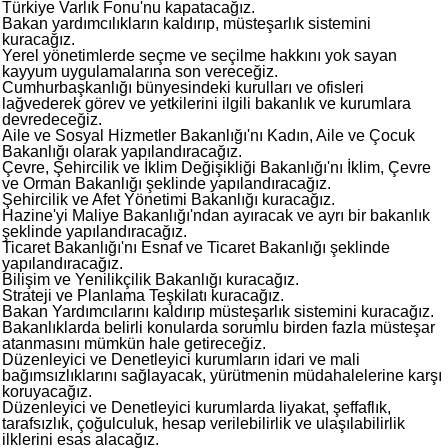
Türkiye Varlık Fonu'nu kapatacağız.
Bakan yardımcılıkların kaldırıp, müsteşarlık sistemini
kuracağız.
Yerel yönetimlerde seçme ve seçilme hakkını yok sayan
kayyum uygulamalarına son vereceğiz.
Cumhurbaşkanlığı bünyesindeki kurulları ve ofisleri
lağvederek görev ve yetkilerini ilgili bakanlık ve kurumlara
devredeceğiz.
Aile ve Sosyal Hizmetler Bakanlığı'nı Kadın, Aile ve Çocuk
Bakanlığı olarak yapılandıracağız.
Çevre, Şehircilik ve İklim Değişikliği Bakanlığı'nı İklim, Çevre
ve Orman Bakanlığı şeklinde yapılandıracağız.
Şehircilik ve Afet Yönetimi Bakanlığı kuracağız.
Hazine'yi Maliye Bakanlığı'ndan ayıracak ve ayrı bir bakanlık
şeklinde yapılandıracağız.
Ticaret Bakanlığı'nı Esnaf ve Ticaret Bakanlığı şeklinde
yapılandıracağız.
Bilişim ve Yenilikçilik Bakanlığı kuracağız.
Strateji ve Planlama Teşkilatı kuracağız.
Bakan Yardımcılarını kaldırıp müsteşarlık sistemini kuracağız.
Bakanlıklarda belirli konularda sorumlu birden fazla müsteşar
atanmasını mümkün hale getireceğiz.
Düzenleyici ve Denetleyici kurumların idari ve mali
bağımsızlıklarını sağlayacak, yürütmenin müdahalelerine karşı
koruyacağız.
Düzenleyici ve Denetleyici kurumlarda liyakat, şeffaflık,
tarafsızlık, çoğulculuk, hesap verilebilirlik ve ulaşılabilirlik
ilklerini esas alacağız.