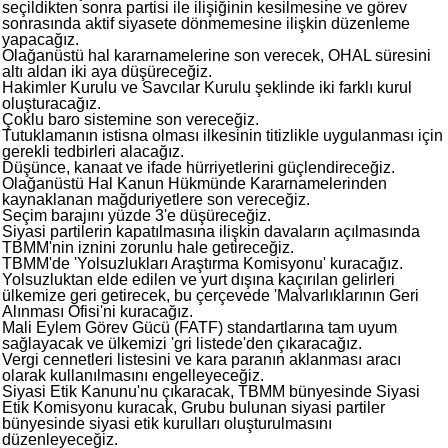
seçildikten sonra partisi ile ilişiğinin kesilmesine ve görev
sonrasında aktif siyasete dönmemesine ilişkin düzenleme
yapacağız.
Olağanüstü hal kararnamelerine son verecek, OHAL süresini
altı aldan iki aya düşüreceğiz.
Hakimler Kurulu ve Savcılar Kurulu şeklinde iki farklı kurul
oluşturacağız.
Çoklu baro sistemine son vereceğiz.
Tutuklamanın istisna olması ilkesinin titizlikle uygulanması için
gerekli tedbirleri alacağız.
Düşünce, kanaat ve ifade hürriyetlerini güçlendireceğiz.
Olağanüstü Hal Kanun Hükmünde Kararnamelerinden
kaynaklanan mağduriyetlere son vereceğiz.
Seçim barajını yüzde 3'e düşüreceğiz.
Siyasi partilerin kapatılmasına ilişkin davaların açılmasında
TBMM'nin iznini zorunlu hale getireceğiz.
TBMM'de 'Yolsuzlukları Araştırma Komisyonu' kuracağız.
Yolsuzluktan elde edilen ve yurt dışına kaçırılan gelirleri
ülkemize geri getirecek, bu çerçevede 'Malvarlıklarının Geri
Alınması Ofisi'ni kuracağız.
Mali Eylem Görev Gücü (FATF) standartlarına tam uyum
sağlayacak ve ülkemizi 'gri listede'den çıkaracağız.
Vergi cennetleri listesini ve kara paranın aklanması aracı
olarak kullanılmasını engelleyeceğiz.
Siyasi Etik Kanunu'nu çıkaracak, TBMM bünyesinde Siyasi
Etik Komisyonu kuracak, Grubu bulunan siyasi partiler
bünyesinde siyasi etik kurulları oluşturulmasını
düzenleyeceğiz.