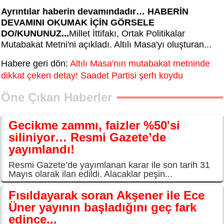
Ayrıntılar haberin devamındadır… HABERİN
DEVAMINI OKUMAK İÇİN GÖRSELE
DO/KUNUNUZ...
Millet İttifakı, Ortak Politikalar
Mutabakat Metni'ni açıkladı. Altılı Masa'yı oluşturan...
Habere geri dön:
Altılı Masa'nın mutabakat metninde
dikkat çeken detay! Saadet Partisi şerh koydu
Öne Çıkan Haberler
Gecikme zammı, faizler %50'si
siliniyor… Resmi Gazete’de
yayımlandı!
Resmi Gazete’de yayımlanan karar ile son tarih 31
Mayıs olarak ilan edildi. Alacaklar peşin...
Fısıldayarak soran Akşener ile Ece
Üner yayının başladığını geç fark
edince...