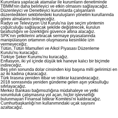
Kurumlara yapılacak atamalar ile kurumların denetiminde
TBMM'nin daha belirleyici ve etkin olmasını sağlayacağız.
Düzenleyici ve Denetleyici kurumlarda çalışanların
düzenledikleri sektörlerdeki kuruluşların yönetim kurullarında
görev almalarını önleyeceğiz.
Radyo ve Televizyon Üst Kurulu'na üye seçim yöntemin
çoğulculuğu sağlayacak şekilde değiştirecek, kurulun
tarafsızlığını ve özerkliğini güvence altına alacağız.
SPK'nın yetkilerini artıracak sermaye piyasalarında
manipülasyon ortamının oluşmasına kesinlikle izin
vermeyeceğiz.
Tütün, Tütün Mamulleri ve Alkol Piyasası Düzenleme
Kurulu'nu kuracağız.
Türkiye Şeker Kurumu'nu kuracağız.
Enflasyon, iki yıl içinde düşük tek haneye kalıcı bir biçimde
indireceğiz.
Beş yılın sonunda dolar cinsinden kişi başına milli gelirimizi en
az iki kadına çıkaracağız.
Türk lirasına yeniden itibar ve istikrar kazandıracağız.
2018 sonrasında yeniden gündeme gelen aşırı yoksulluğu
sıfırlayacağız.
Merkez Bankası bağımsızlığına müdahaleye ve yetki
sorumluluk çatışmasına yol açan, hiçbir işlevselliği
bulunmayan Finansal İstikrar Komitesi'ni kaldıracağız.
Cumhurbaşkanlığı'nın kullanımındaki uçak sayısını
azaltacağız.