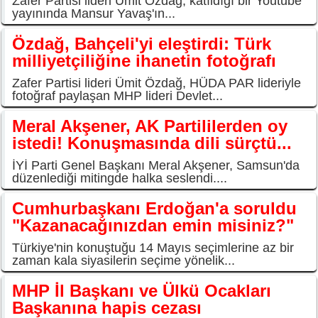
Zafer Partisi lideri Ümit Özdağ, katıldığı bir Youtube
yayınında Mansur Yavaş'ın...
Özdağ, Bahçeli'yi eleştirdi: Türk
milliyetçiliğine ihanetin fotoğrafı
Zafer Partisi lideri Ümit Özdağ, HÜDA PAR lideriyle
fotoğraf paylaşan MHP lideri Devlet...
Meral Akşener, AK Partililerden oy
istedi! Konuşmasında dili sürçtü...
İYİ Parti Genel Başkanı Meral Akşener, Samsun'da
düzenlediği mitingde halka seslendi....
Cumhurbaşkanı Erdoğan'a soruldu
"Kazanacağınızdan emin misiniz?"
Türkiye'nin konuştuğu 14 Mayıs seçimlerine az bir
zaman kala siyasilerin seçime yönelik...
MHP İl Başkanı ve Ülkü Ocakları
Başkanına hapis cezası