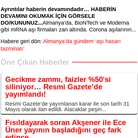
Ayrıntılar haberin devamındadır… HABERİN
DEVAMINI OKUMAK İÇİN GÖRSELE
DO/KUNUNUZ...
Almanya’da, BioNTech ve Moderna
gibi mRNA aşı firmaları zan altında. Corona aşılarının...
Habere geri dön:
Almanya’da gündem ‘aşı hasarı
tazminatı’
Öne Çıkan Haberler
Gecikme zammı, faizler %50'si
siliniyor… Resmi Gazete’de
yayımlandı!
Resmi Gazete’de yayımlanan karar ile son tarih 31
Mayıs olarak ilan edildi. Alacaklar peşin...
Fısıldayarak soran Akşener ile Ece
Üner yayının başladığını geç fark
edince...