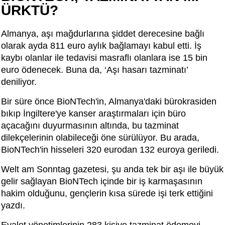
ÜRKTÜ?
Almanya, aşı mağdurlarına şiddet derecesine bağlı
olarak ayda 811 euro aylık bağlamayı kabul etti. İş
kaybı olanlar ile tedavisi masraflı olanlara ise 15 bin
euro ödenecek. Buna da, ‘Aşı hasarı tazminatı’
deniliyor.
Bir süre önce BioNTech'in, Almanya'daki bürokrasiden
bıkıp İngiltere'ye kanser araştırmaları için büro
açacağını duyurmasının altında, bu tazminat
dilekçelerinin olabileceği öne sürülüyor. Bu arada,
BioNTech'in hisseleri 320 eurodan 132 euroya geriledi.
Welt am Sonntag gazetesi, şu anda tek bir aşı ile büyük
gelir sağlayan BioNTech içinde bir iş karmaşasının
hakim olduğunu, gençlerin kısa sürede işi terk ettiğini
yazdı.
Eyalet yönetimlerinin 283 kişiye tazminat ödemeyi