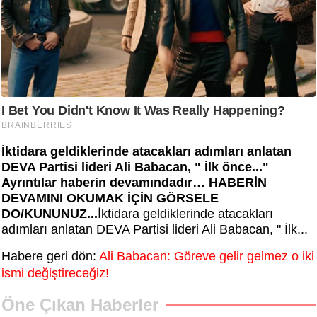
İktidara geldiklerinde atacakları adımları anlatan
DEVA Partisi lideri Ali Babacan, " İlk önce..."
Ayrıntılar haberin devamındadır… HABERİN
DEVAMINI OKUMAK İÇİN GÖRSELE
DO/KUNUNUZ...
İktidara geldiklerinde atacakları
adımları anlatan DEVA Partisi lideri Ali Babacan, " İlk...
Habere geri dön:
Ali Babacan: Göreve gelir gelmez o iki
ismi değiştireceğiz!
Öne Çıkan Haberler