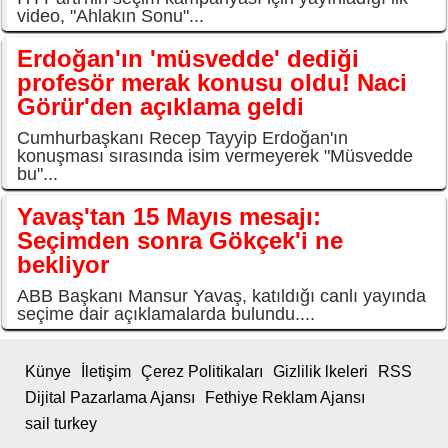
video, "Ahlakın Sonu"...
Erdoğan'ın 'müsvedde' dediği
profesör merak konusu oldu! Naci
Görür'den açıklama geldi
Cumhurbaşkanı Recep Tayyip Erdoğan'ın
konuşması sırasında isim vermeyerek "Müsvedde
bu"...
Yavaş'tan 15 Mayıs mesajı:
Seçimden sonra Gökçek'i ne
bekliyor
ABB Başkanı Mansur Yavaş, katıldığı canlı yayında
seçime dair açıklamalarda bulundu....
Künye
İletişim
Çerez Politikaları
Gizlilik lkeleri
RSS
Dijital Pazarlama Ajansı
Fethiye Reklam Ajansı
sail turkey