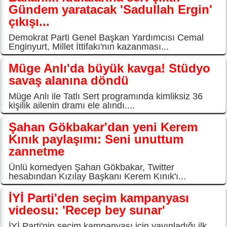
Gündem yaratacak 'Sadullah Ergin'
çıkışı...
Demokrat Parti Genel Başkan Yardımcısı Cemal
Enginyurt, Millet İttifakı'nın kazanması...
Müge Anlı'da büyük kavga! Stüdyo
savaş alanına döndü
Müge Anlı ile Tatlı Sert programında kimliksiz 36
kişilik ailenin dramı ele alındı....
Şahan Gökbakar'dan yeni Kerem
Kınık paylaşımı: Seni unuttum
zannetme
Ünlü komedyen Şahan Gökbakar, Twitter
hesabından Kızılay Başkanı Kerem Kınık'ı...
İYİ Parti'den seçim kampanyası
videosu: 'Recep bey sunar'
İYİ Parti'nin seçim kampanyası için yayınladığı ilk