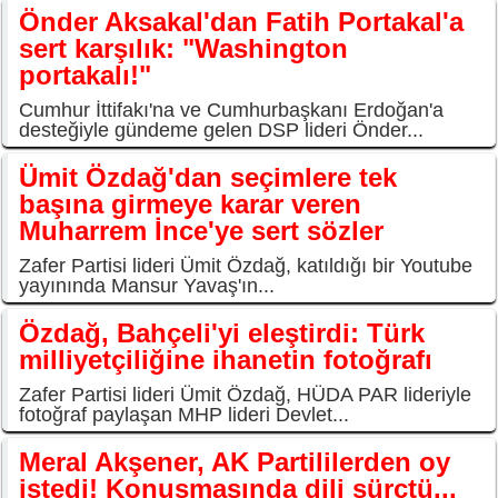
Önder Aksakal'dan Fatih Portakal'a
sert karşılık: "Washington
portakalı!"
Cumhur İttifakı'na ve Cumhurbaşkanı Erdoğan'a
desteğiyle gündeme gelen DSP lideri Önder...
Ümit Özdağ'dan seçimlere tek
başına girmeye karar veren
Muharrem İnce'ye sert sözler
Zafer Partisi lideri Ümit Özdağ, katıldığı bir Youtube
yayınında Mansur Yavaş'ın...
Özdağ, Bahçeli'yi eleştirdi: Türk
milliyetçiliğine ihanetin fotoğrafı
Zafer Partisi lideri Ümit Özdağ, HÜDA PAR lideriyle
fotoğraf paylaşan MHP lideri Devlet...
Meral Akşener, AK Partililerden oy
istedi! Konuşmasında dili sürçtü...