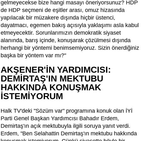
gelmeyecekse bize hangi masayı öneriyorsunuz? HDP
de HDP seçmeni de eşitler arası, omuz hizasında
yapılacak bir müzakere dışında hiçbir üstenci,
dayatmacı, egemen bakış açısıyla yaklaşımı asla kabul
etmeyecektir. Sorunlarımızın demokratik siyaset
alanında, barış içinde, konuşarak çözülmesi dışında
herhangi bir yöntemi benimsemiyoruz. Sizin önerdiğiniz
başka bir yöntem var mı?"
AKŞENER'İN YARDIMCISI:
DEMİRTAŞ'IN MEKTUBU
HAKKINDA KONUŞMAK
İSTEMİYORUM
Halk TV'deki "Sözüm var" programına konuk olan İYİ
Parti Genel Başkan Yardımcısı Bahadır Erdem,
Demirtaş'ın açık mektubuyla ilgili soruya yanıt verdi.
Erdem, "Ben Selahattin Demirtaş'ın mektubu hakkında
konuşmak istemiyorum. Çünkü siyasette böyle bir