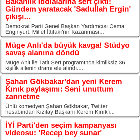
Bakanlık iddialarına sert çıktı!
Gündem yaratacak 'Sadullah Ergin'
çıkışı...
Demokrat Parti Genel Başkan Yardımcısı Cemal
Enginyurt, Millet İttifakı'nın kazanması...
Müge Anlı'da büyük kavga! Stüdyo
savaş alanına döndü
Müge Anlı ile Tatlı Sert programında kimliksiz 36
kişilik ailenin dramı ele alındı....
Şahan Gökbakar'dan yeni Kerem
Kınık paylaşımı: Seni unuttum
zannetme
Ünlü komedyen Şahan Gökbakar, Twitter
hesabından Kızılay Başkanı Kerem Kınık'ı...
İYİ Parti'den seçim kampanyası
videosu: 'Recep bey sunar'