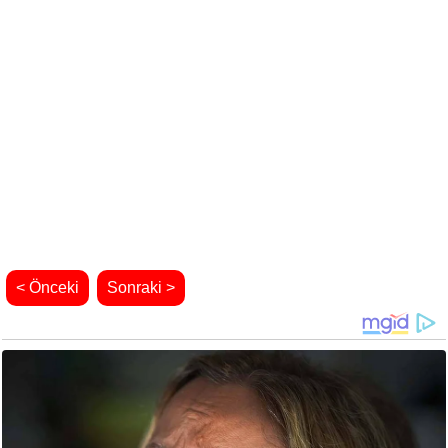
< Önceki
Sonraki >