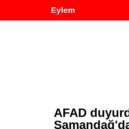
Eylem
AFAD duyurdu
Samandağ'da