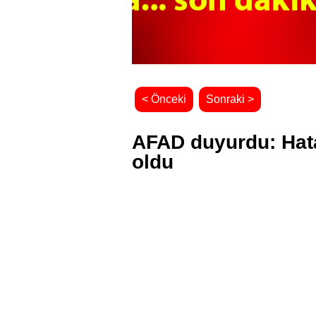
< Önceki
Sonraki >
AFAD duyurdu: Hata
oldu