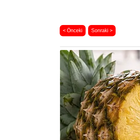
< Önceki
Sonraki >