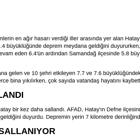
in en ağır hasarı verdiği iller arasında yer alan Hatay b
6.4 büyüklüğünde deprem meydana geldiğini duyururken, b
ya devam eden 6.4'ün ardından Samandağ ilçesinde 5.8 b
 gelen ve 10 şehri etkileyen 7.7 ve 7.6 büyüklüğündek
rce bina yıkılırken, çok sayıda vatandaş hayatını kaybett
LANDI
ay bir kez daha sallandı. AFAD, Hatay'ın Defne ilçesind
iğini duyurdu. Depremin yerin 7 kilometre derinliğinde g
 SALLANIYOR