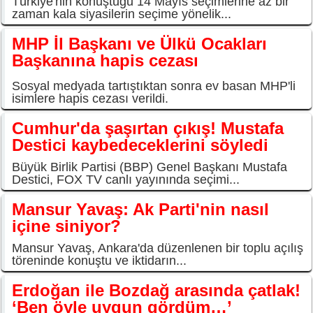
Türkiye'nin konuştuğu 14 Mayıs seçimlerine az bir
zaman kala siyasilerin seçime yönelik...
MHP İl Başkanı ve Ülkü Ocakları
Başkanına hapis cezası
Sosyal medyada tartıştıktan sonra ev basan MHP'li
isimlere hapis cezası verildi.
Cumhur'da şaşırtan çıkış! Mustafa
Destici kaybedeceklerini söyledi
Büyük Birlik Partisi (BBP) Genel Başkanı Mustafa
Destici, FOX TV canlı yayınında seçimi...
Mansur Yavaş: Ak Parti'nin nasıl
içine siniyor?
Mansur Yavaş, Ankara'da düzenlenen bir toplu açılış
töreninde konuştu ve iktidarın...
Erdoğan ile Bozdağ arasında çatlak!
‘Ben öyle uygun gördüm…’