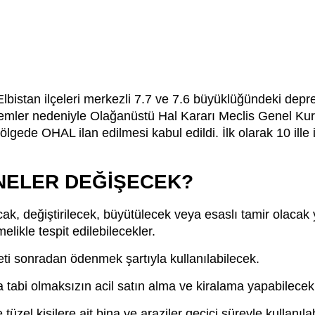
bistan ilçeleri merkezli 7.7 ve 7.6 büyüklüğündeki dep
remler nedeniyle Olağanüstü Hal Kararı Meclis Genel Kur
lgede OHAL ilan edilmesi kabul edildi. İlk olarak 10 ille 
 NELER DEĞİŞECEK?
ak, değiştirilecek, büyütülecek veya esaslı tamir olacak y
elikle tespit edilebilecekler.
reti sonradan ödenmek şartıyla kullanılabilecek.
 tabi olmaksızın acil satın alma ve kiralama yapabilecek
üzel kişilere ait bina ve araziler geçici süreyle kullanıla