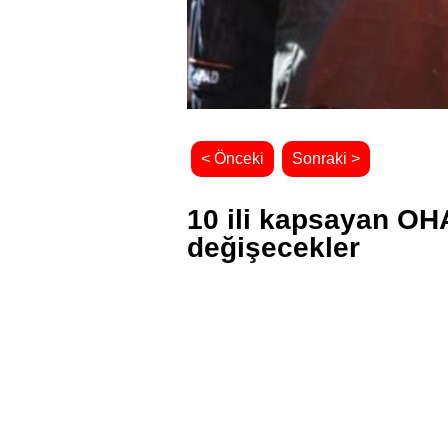
< Önceki
Sonraki >
10 ili kapsayan OHA
değişecekler