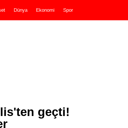
set
Dünya
Ekonomi
Spor
is'ten geçti!
er