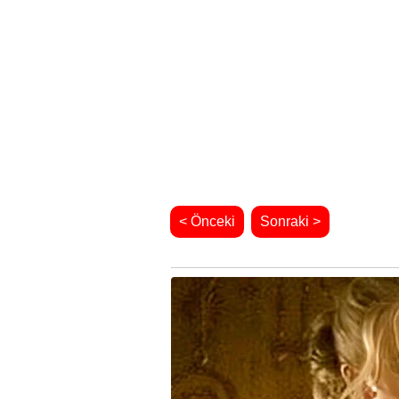
< Önceki
Sonraki >