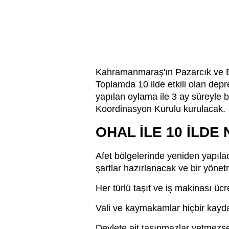
Kahramanmaraş'ın Pazarcık ve El
Toplamda 10 ilde etkili olan dep
yapılan oylama ile 3 ay süreyle bö
Koordinasyon Kurulu kurulacak.
OHAL İLE 10 İLDE
Afet bölgelerinde yeniden yapılac
şartlar hazırlanacak ve bir yönetm
Her türlü taşıt ve iş makinası üc
Vali ve kaymakamlar hiçbir kayda
Devlete ait taşınmazlar yetmezse t