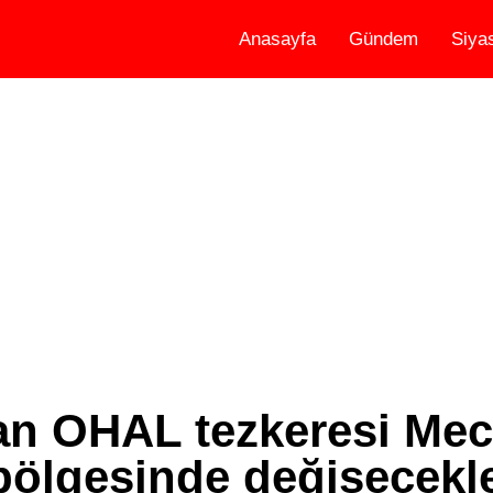
Anasayfa
Gündem
Siya
an OHAL tezkeresi Mecl
bölgesinde değişecekl