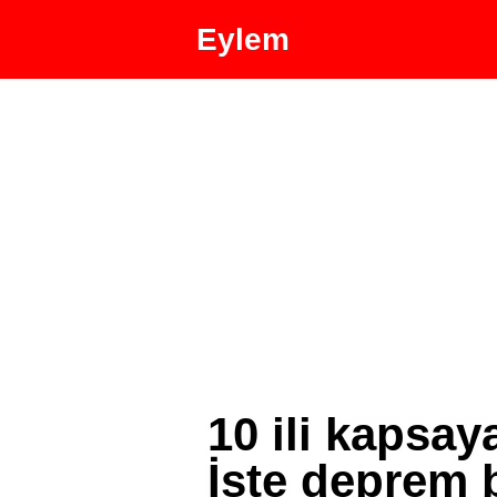
Eylem
10 ili kapsay
İşte deprem 