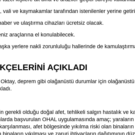
 vali ve kaymakamlar tarafından istenilenler yerine getir
haber ve ulaştırma cihazları ücretsiz olacak.
niz araçlarına el konulabilecek.
aşka yerlere nakli zorunluluğu hallerinde de kamulaştırm
KÇELERİNİ AÇIKLADI
tay, deprem gibi olağanüstü durumlar için olağanüstü te
ladı.
 gerekli olduğu doğal afet, tehlikeli salgın hastalık ve 
mlarda başvurulan OHAL uygulamasında amaç; yaraların en 
karşılanması, afet bölgesinde yıkılma riski olan binaların
n binaların yıkılması ve zaruri ihtiyaçların dağıtımının dü