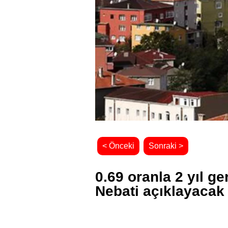
< Önceki
Sonraki >
0.69 oranla 2 yıl ge
Nebati açıklayacak