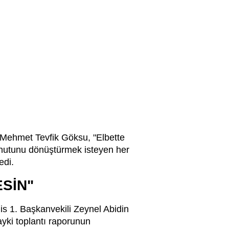
i Mehmet Tevfik Göksu, "Elbette
onutunu dönüştürmek isteyen her
edi.
SİN"
lis 1. Başkanvekili Zeynel Abidin
ayki toplantı raporunun