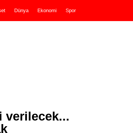
set
Dünya
Ekonomi
Spor
 verilecek...
ak