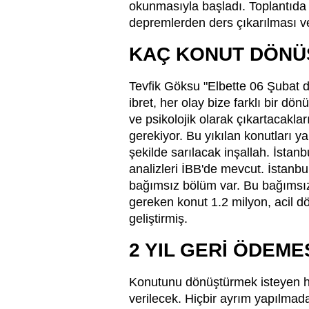
okunmasıyla başladı. Toplantıda
depremlerden ders çıkarılması ve 
KAÇ KONUT DÖNÜ
Tevfik Göksu "Elbette 06 Şubat d
ibret, her olay bize farklı bir dö
ve psikolojik olarak çıkartacakl
gerekiyor. Bu yıkılan konutları y
şekilde sarılacak inşallah. İstan
analizleri İBB'de mevcut. İstanbu
bağımsız bölüm var. Bu bağımsız
gereken konut 1.2 milyon, acil d
geliştirmiş.
2 YIL GERİ ÖDEMES
Konutunu dönüştürmek isteyen he
verilecek. Hiçbir ayrım yapılmada