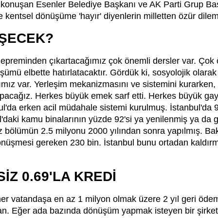
 konuşan Esenler Belediye Başkanı ve AK Parti Grup Ba
kentsel dönüşüme 'hayır' diyenlerin milletten özür dilemes
ŞECEK?
epreminden çıkartacağımız çok önemli dersler var. Çok ön
nüşümü elbette hatırlatacaktır. Gördük ki, sosyolojik olarak
arımız var. Yerleşim mekanizmasını ve sistemini kurarken
apacağız. Herkes büyük emek sarf etti. Herkes büyük gayr
bul'da erken acil müdahale sistemi kurulmuş. İstanbul'da
l'daki kamu binalarının yüzde 92'si ya yenilenmiş ya da g
 bölümün 2.5 milyonu 2000 yılından sonra yapılmış. Bak
önüşmesi gereken 230 bin. İstanbul bunu ortadan kaldırma
İZ 0.69'LA KREDİ
r vatandaşa en az 1 milyon olmak üzere 2 yıl geri öde
n. Eğer ada bazında dönüşüm yapmak isteyen bir şirket olur