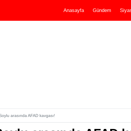
Anasayfa
Gündem
Siya
 Soylu arasında AFAD kavgası!