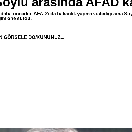
Soylu arasında AFAD k
 daha önceden AFAD'ı da bakanlık yapmak istediği ama So
ğını öne sürdü.
N GÖRSELE DO/KUNUNUZ...