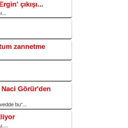
gin' çıkışı...
...
ttum zannetme
 Naci Görür'den
edde bu"...
liyor
....