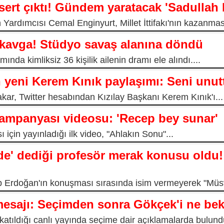
sert çıktı! Gündem yaratacak 'Sadullah Er
ardımcısı Cemal Enginyurt, Millet İttifakı'nın kazanması
kavga! Stüdyo savaş alanına döndü
mında kimliksiz 36 kişilik ailenin dramı ele alındı....
yeni Kerem Kınık paylaşımı: Seni unu
, Twitter hesabından Kızılay Başkanı Kerem Kınık'ı...
kampanyası videosu: 'Recep bey sunar'
 için yayınladığı ilk video, "Ahlakın Sonu"...
e' dediği profesör merak konusu oldu!
Erdoğan'ın konuşması sırasında isim vermeyerek "Müsv
mesajı: Seçimden sonra Gökçek'i ne bek
tıldığı canlı yayında seçime dair açıklamalarda bulundu