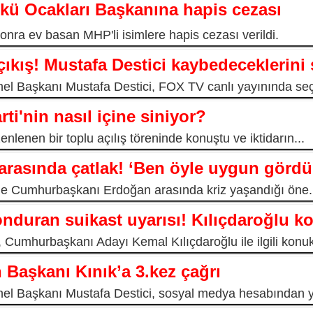
lkü Ocakları Başkanına hapis cezası
onra ev basan MHP'li isimlere hapis cezası verildi.
ıkış! Mustafa Destici kaybedeceklerini 
nel Başkanı Mustafa Destici, FOX TV canlı yayınında seç
ti'nin nasıl içine siniyor?
lenen bir toplu açılış töreninde konuştu ve iktidarın...
arasında çatlak! ‘Ben öyle uygun gör
le Cumhurbaşkanı Erdoğan arasında kriz yaşandığı öne.
nduran suikast uyarısı! Kılıçdaroğlu k
 Cumhurbaşkanı Adayı Kemal Kılıçdaroğlu ile ilgili konuk
n Başkanı Kınık’a 3.kez çağrı
nel Başkanı Mustafa Destici, sosyal medya hesabından ya