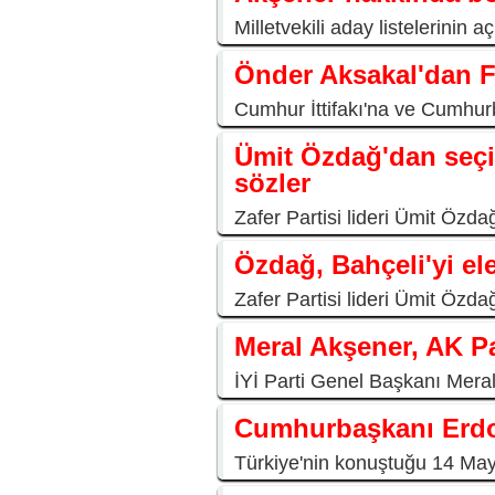
Milletvekili aday listelerinin
Önder Aksakal'dan Fa
Cumhur İttifakı'na ve Cumhur
Ümit Özdağ'dan seçi
sözler
Zafer Partisi lideri Ümit Özda
Özdağ, Bahçeli'yi ele
Zafer Partisi lideri Ümit Özd
Meral Akşener, AK Pa
İYİ Parti Genel Başkanı Meral
Cumhurbaşkanı Erdo
Türkiye'nin konuştuğu 14 Mayı