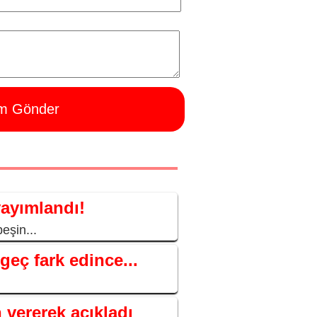
m Gönder
yayımlandı!
eşin...
geç fark edince...
vererek açıkladı