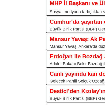
MHP İl Başkanı ve Ü
Sosyal medyada tartıştıktan s
Cumhur'da şaşırtan ç
Büyük Birlik Partisi (BBP) Ge
Mansur Yavaş: Ak Par
Mansur Yavaş, Ankara'da düzen
Erdoğan ile Bozdağ 
Adalet Bakanı Bekir Bozdağ i
Canlı yayında kan do
Gelecek Partili Selçuk Özdağ,
Destici’den Kızılay'ı
Büyük Birlik Partisi (BBP) Ge