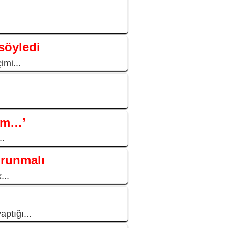
söyledi
imi...
düm…’
..
orunmalı
...
ptığı...