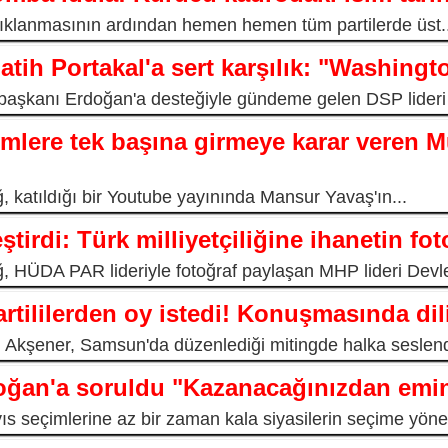
 açıklanmasının ardından hemen hemen tüm partilerde üst.
tih Portakal'a sert karşılık: "Washingto
başkanı Erdoğan'a desteğiyle gündeme gelen DSP lideri
mlere tek başına girmeye karar veren M
ğ, katıldığı bir Youtube yayınında Mansur Yavaş'ın...
ştirdi: Türk milliyetçiliğine ihanetin fot
ağ, HÜDA PAR lideriyle fotoğraf paylaşan MHP lideri Devle
rtililerden oy istedi! Konuşmasında dili
 Akşener, Samsun'da düzenlediği mitingde halka seslendi
ğan'a soruldu "Kazanacağınızdan emin
s seçimlerine az bir zaman kala siyasilerin seçime yönel