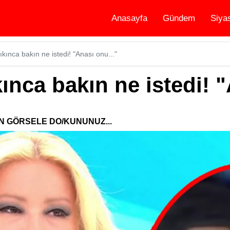
Anasayfa
Gündem
Siya
kınca bakın ne istedi! "Anası onu..."
nca bakın ne istedi! "
N GÖRSELE DO/KUNUNUZ...