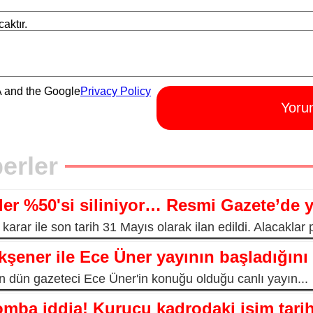
aktır.
A and the Google
Privacy Policy
Yoru
erler
ler %50'si siliniyor… Resmi Gazete’de 
ar ile son tarih 31 Mayıs olarak ilan edildi. Alacaklar p
kşener ile Ece Üner yayının başladığını 
'in dün gazeteci Ece Üner'in konuğu olduğu canlı yayın...
ba iddia! Kurucu kadrodaki isim tarih 