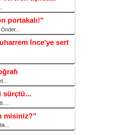
..
n portakalı!"
 Önder...
uharrem İnce'ye sert
oğrafı
t...
 sürçtü...
....
 misiniz?"
ik...