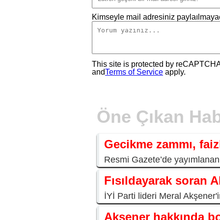
Kimseyle mail adresiniz paylaılmayac
This site is protected by reCAPTCH
and
Terms of Service
apply.
Öne Çıkan Hab
Gecikme zammı, faiz
Resmi Gazete’de yayımlanan kar
Fısıldayarak soran A
İYİ Parti lideri Meral Akşener
Akşener hakkında bom