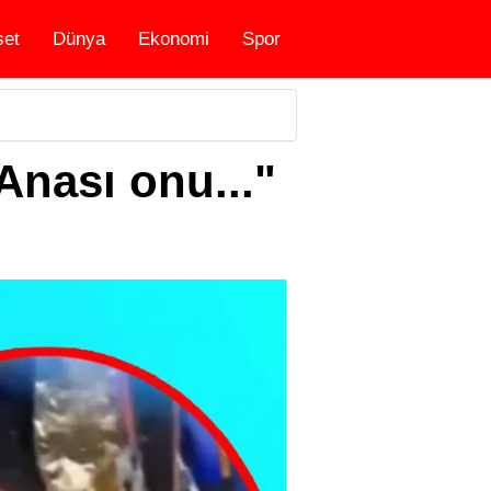
set
Dünya
Ekonomi
Spor
Anası onu..."