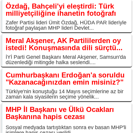
Özdağ, Bahçeli'yi eleştirdi: Türk
milliyetçiliğine ihanetin fotoğrafı
Zafer Partisi lideri Ümit Özdağ, HÜDA PAR lideriyle
fotoğraf paylaşan MHP lideri Devlet...
Meral Akşener, AK Partililerden oy
istedi! Konuşmasında dili sürçtü...
İYİ Parti Genel Başkanı Meral Akşener, Samsun'da
düzenlediği mitingde halka seslendi....
Cumhurbaşkanı Erdoğan'a soruldu
"Kazanacağınızdan emin misiniz?"
Türkiye'nin konuştuğu 14 Mayıs seçimlerine az bir
zaman kala siyasilerin seçime yönelik...
MHP İl Başkanı ve Ülkü Ocakları
Başkanına hapis cezası
Sosyal medyada tartıştıktan sonra ev basan MHP'li
isimlere hapis cezası verildi.