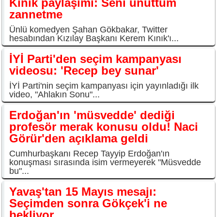
Kınık paylaşımı: Seni unuttum
zannetme
Ünlü komedyen Şahan Gökbakar, Twitter
hesabından Kızılay Başkanı Kerem Kınık'ı...
İYİ Parti'den seçim kampanyası
videosu: 'Recep bey sunar'
İYİ Parti'nin seçim kampanyası için yayınladığı ilk
video, "Ahlakın Sonu"...
Erdoğan'ın 'müsvedde' dediği
profesör merak konusu oldu! Naci
Görür'den açıklama geldi
Cumhurbaşkanı Recep Tayyip Erdoğan'ın
konuşması sırasında isim vermeyerek "Müsvedde
bu"...
Yavaş'tan 15 Mayıs mesajı:
Seçimden sonra Gökçek'i ne
bekliyor