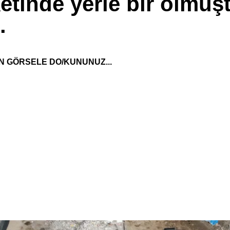
tinde yerle bir olmuştu
.
N GÖRSELE DO/KUNUNUZ...