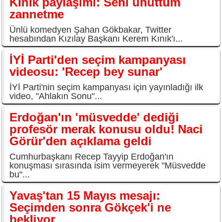
Kınık paylaşımı: Seni unuttum
zannetme
Ünlü komedyen Şahan Gökbakar, Twitter
hesabından Kızılay Başkanı Kerem Kınık'ı...
İYİ Parti'den seçim kampanyası
videosu: 'Recep bey sunar'
İYİ Parti'nin seçim kampanyası için yayınladığı ilk
video, "Ahlakın Sonu"...
Erdoğan'ın 'müsvedde' dediği
profesör merak konusu oldu! Naci
Görür'den açıklama geldi
Cumhurbaşkanı Recep Tayyip Erdoğan'ın
konuşması sırasında isim vermeyerek "Müsvedde
bu"...
Yavaş'tan 15 Mayıs mesajı:
Seçimden sonra Gökçek'i ne
bekliyor