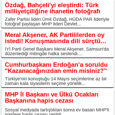
Özdağ, Bahçeli'yi eleştirdi: Türk
milliyetçiliğine ihanetin fotoğrafı
Zafer Partisi lideri Ümit Özdağ, HÜDA PAR lideriyle
fotoğraf paylaşan MHP lideri Devlet...
Meral Akşener, AK Partililerden oy
istedi! Konuşmasında dili sürçtü...
İYİ Parti Genel Başkanı Meral Akşener, Samsun'da
düzenlediği mitingde halka seslendi....
Cumhurbaşkanı Erdoğan'a soruldu
"Kazanacağınızdan emin misiniz?"
Türkiye'nin konuştuğu 14 Mayıs seçimlerine az bir
zaman kala siyasilerin seçime yönelik...
MHP İl Başkanı ve Ülkü Ocakları
Başkanına hapis cezası
Sosyal medyada tartıştıktan sonra ev basan MHP'li
isimlere hapis cezası verildi.