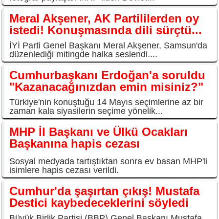
Meral Akşener, AK Partililerden oy
istedi! Konuşmasında dili sürçtü...
İYİ Parti Genel Başkanı Meral Akşener, Samsun'da
düzenlediği mitingde halka seslendi....
Cumhurbaşkanı Erdoğan'a soruldu
"Kazanacağınızdan emin misiniz?"
Türkiye'nin konuştuğu 14 Mayıs seçimlerine az bir
zaman kala siyasilerin seçime yönelik...
MHP İl Başkanı ve Ülkü Ocakları
Başkanına hapis cezası
Sosyal medyada tartıştıktan sonra ev basan MHP'li
isimlere hapis cezası verildi.
Cumhur'da şaşırtan çıkış! Mustafa
Destici kaybedeceklerini söyledi
Büyük Birlik Partisi (BBP) Genel Başkanı Mustafa