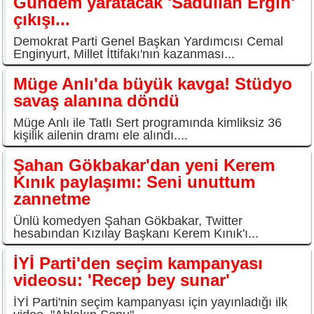
Gündem yaratacak 'Sadullah Ergin'
çıkışı...
Demokrat Parti Genel Başkan Yardımcısı Cemal
Enginyurt, Millet İttifakı'nın kazanması...
Müge Anlı'da büyük kavga! Stüdyo
savaş alanına döndü
Müge Anlı ile Tatlı Sert programında kimliksiz 36
kişilik ailenin dramı ele alındı....
Şahan Gökbakar'dan yeni Kerem
Kınık paylaşımı: Seni unuttum
zannetme
Ünlü komedyen Şahan Gökbakar, Twitter
hesabından Kızılay Başkanı Kerem Kınık'ı...
İYİ Parti'den seçim kampanyası
videosu: 'Recep bey sunar'
İYİ Parti'nin seçim kampanyası için yayınladığı ilk