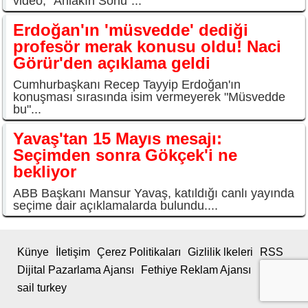
video, "Ahlakın Sonu"...
Erdoğan'ın 'müsvedde' dediği
profesör merak konusu oldu! Naci
Görür'den açıklama geldi
Cumhurbaşkanı Recep Tayyip Erdoğan'ın
konuşması sırasında isim vermeyerek "Müsvedde
bu"...
Yavaş'tan 15 Mayıs mesajı:
Seçimden sonra Gökçek'i ne
bekliyor
ABB Başkanı Mansur Yavaş, katıldığı canlı yayında
seçime dair açıklamalarda bulundu....
Künye
İletişim
Çerez Politikaları
Gizlilik lkeleri
RSS
Dijital Pazarlama Ajansı
Fethiye Reklam Ajansı
sail turkey