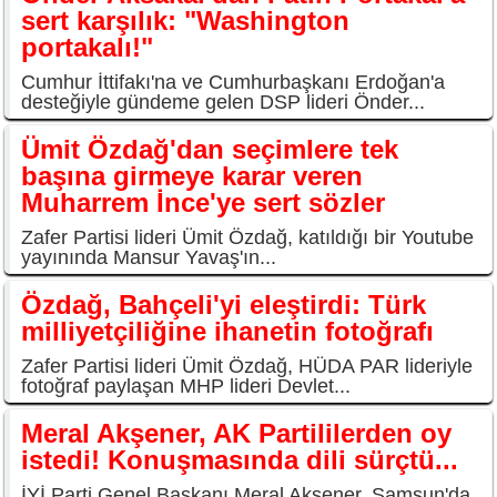
sert karşılık: "Washington
portakalı!"
Cumhur İttifakı'na ve Cumhurbaşkanı Erdoğan'a
desteğiyle gündeme gelen DSP lideri Önder...
Ümit Özdağ'dan seçimlere tek
başına girmeye karar veren
Muharrem İnce'ye sert sözler
Zafer Partisi lideri Ümit Özdağ, katıldığı bir Youtube
yayınında Mansur Yavaş'ın...
Özdağ, Bahçeli'yi eleştirdi: Türk
milliyetçiliğine ihanetin fotoğrafı
Zafer Partisi lideri Ümit Özdağ, HÜDA PAR lideriyle
fotoğraf paylaşan MHP lideri Devlet...
Meral Akşener, AK Partililerden oy
istedi! Konuşmasında dili sürçtü...
İYİ Parti Genel Başkanı Meral Akşener, Samsun'da