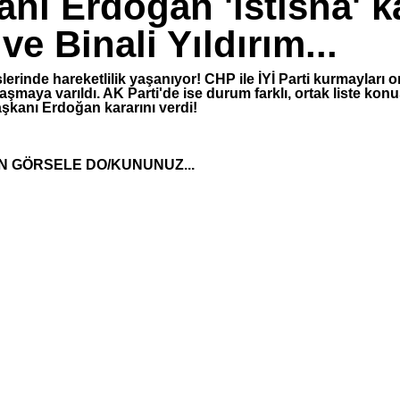
ı Erdoğan 'istisna' ka
e Binali Yıldırım...
lerinde hareketlilik yaşanıyor! CHP ile İYİ Parti kurmayları
nlaşmaya varıldı. AK Parti'de ise durum farklı, ortak liste ko
şkanı Erdoğan kararını verdi!
N GÖRSELE DO/KUNUNUZ...