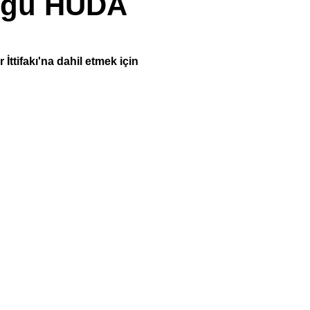
tüğü HÜDA
tifakı'na dahil etmek için