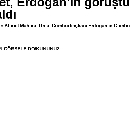
et, Erdoğan’ın görüş
ldı
an Ahmet Mahmut Ünlü, Cumhurbaşkanı Erdoğan'ın Cumhur İt
N GÖRSELE DO/KUNUNUZ...