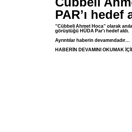
Cübbeli Ahm
PAR’ı hedef a
“Cübbeli Ahmet Hoca” olarak anıl
görüştüğü HÜDA Par'ı hedef aldı.
Ayrıntılar haberin devamındadır…
HABERİN DEVAMINI OKUMAK İÇİ