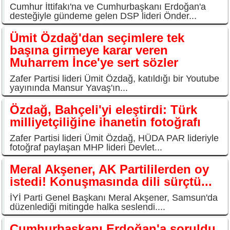
Cumhur İttifakı'na ve Cumhurbaşkanı Erdoğan'a
desteğiyle gündeme gelen DSP lideri Önder...
Ümit Özdağ'dan seçimlere tek
başına girmeye karar veren
Muharrem İnce'ye sert sözler
Zafer Partisi lideri Ümit Özdağ, katıldığı bir Youtube
yayınında Mansur Yavaş'ın...
Özdağ, Bahçeli'yi eleştirdi: Türk
milliyetçiliğine ihanetin fotoğrafı
Zafer Partisi lideri Ümit Özdağ, HÜDA PAR lideriyle
fotoğraf paylaşan MHP lideri Devlet...
Meral Akşener, AK Partililerden oy
istedi! Konuşmasında dili sürçtü...
İYİ Parti Genel Başkanı Meral Akşener, Samsun'da
düzenlediği mitingde halka seslendi....
Cumhurbaşkanı Erdoğan'a soruldu