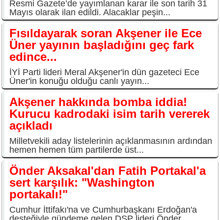
Resmi Gazete’de yayımlanan karar ile son tarih 31
Mayıs olarak ilan edildi. Alacaklar peşin...
Fısıldayarak soran Akşener ile Ece
Üner yayının başladığını geç fark
edince...
İYİ Parti lideri Meral Akşener'in dün gazeteci Ece
Üner'in konuğu olduğu canlı yayın...
Akşener hakkında bomba iddia!
Kurucu kadrodaki isim tarih vererek
açıkladı
Milletvekili aday listelerinin açıklanmasının ardından
hemen hemen tüm partilerde üst...
Önder Aksakal'dan Fatih Portakal'a
sert karşılık: "Washington
portakalı!"
Cumhur İttifakı'na ve Cumhurbaşkanı Erdoğan'a
desteğiyle gündeme gelen DSP lideri Önder...