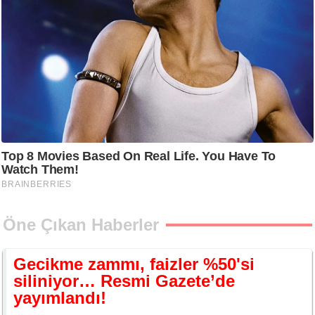
Öne Çıkan Haberler
Gecikme zammı, faizler %50'si
siliniyor… Resmi Gazete’de
yayımlandı!