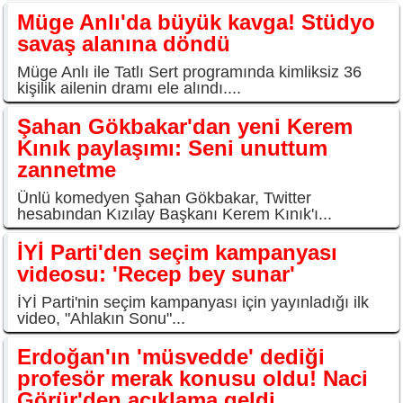
Müge Anlı'da büyük kavga! Stüdyo
savaş alanına döndü
Müge Anlı ile Tatlı Sert programında kimliksiz 36
kişilik ailenin dramı ele alındı....
Şahan Gökbakar'dan yeni Kerem
Kınık paylaşımı: Seni unuttum
zannetme
Ünlü komedyen Şahan Gökbakar, Twitter
hesabından Kızılay Başkanı Kerem Kınık'ı...
İYİ Parti'den seçim kampanyası
videosu: 'Recep bey sunar'
İYİ Parti'nin seçim kampanyası için yayınladığı ilk
video, "Ahlakın Sonu"...
Erdoğan'ın 'müsvedde' dediği
profesör merak konusu oldu! Naci
Görür'den açıklama geldi