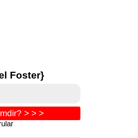
l Foster}
mdir? > > >
ular