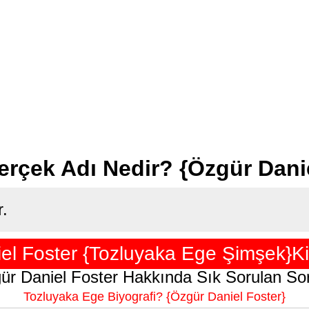
rçek Adı Nedir? {Özgür Danie
r.
el Foster {Tozluyaka Ege Şimşek}Ki
ür Daniel Foster Hakkında Sık Sorulan Sor
Tozluyaka Ege Biyografi? {Özgür Daniel Foster}