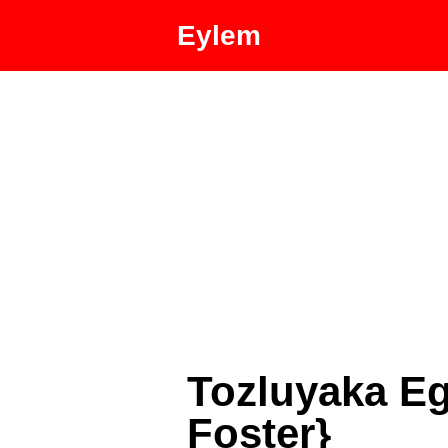
Eylem
Tozluyaka Eg
Foster}