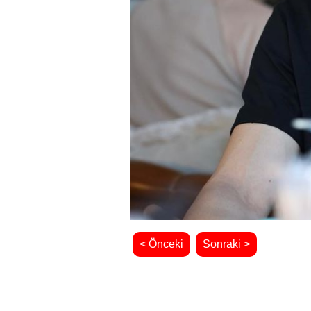
< Önceki
Sonraki >