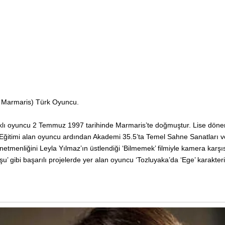
 Marmaris) Türk Oyuncu.
şıklı oyuncu 2 Temmuz 1997 tarihinde Marmaris’te doğmuştur. Lise dön
itimi alan oyuncu ardından Akademi 35.5’ta Temel Sahne Sanatları v
menliğini Leyla Yılmaz’ın üstlendiği ‘Bilmemek’ filmiyle kamera karşısı
u’ gibi başarılı projelerde yer alan oyuncu ‘Tozluyaka’da ‘Ege’ karakter