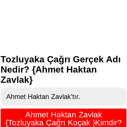
Tozluyaka Çağrı Gerçek Adı
Nedir? {Ahmet Haktan
Zavlak}
Ahmet Haktan Zavlak'tır.
Ahmet Haktan Zavlak
{Tozluyaka Çağrı Koçak }Kimdir?