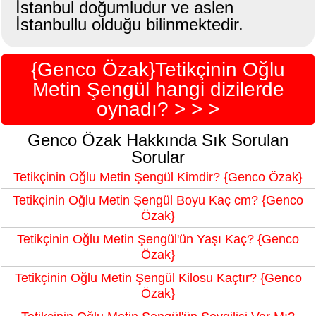
İstanbul doğumludur ve aslen
İstanbullu olduğu bilinmektedir.
{Genco Özak}Tetikçinin Oğlu
Metin Şengül hangi dizilerde
oynadı? > > >
Genco Özak Hakkında Sık Sorulan
Sorular
Tetikçinin Oğlu Metin Şengül Kimdir? {Genco Özak}
Tetikçinin Oğlu Metin Şengül Boyu Kaç cm? {Genco
Özak}
Tetikçinin Oğlu Metin Şengül'ün Yaşı Kaç? {Genco
Özak}
Tetikçinin Oğlu Metin Şengül Kilosu Kaçtır? {Genco
Özak}