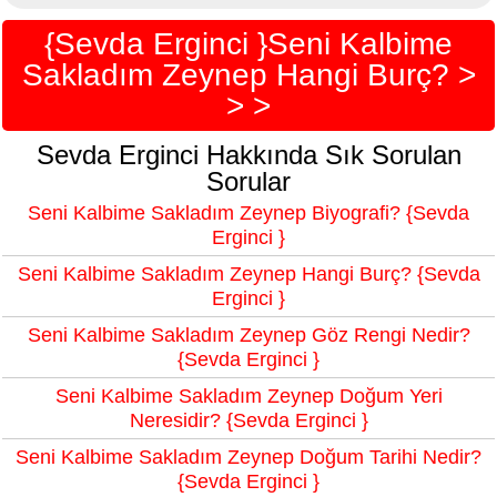
{Sevda Erginci }Seni Kalbime
Sakladım Zeynep Hangi Burç? >
> >
Sevda Erginci Hakkında Sık Sorulan
Sorular
Seni Kalbime Sakladım Zeynep Biyografi? {Sevda
Erginci }
Seni Kalbime Sakladım Zeynep Hangi Burç? {Sevda
Erginci }
Seni Kalbime Sakladım Zeynep Göz Rengi Nedir?
{Sevda Erginci }
Seni Kalbime Sakladım Zeynep Doğum Yeri
Neresidir? {Sevda Erginci }
Seni Kalbime Sakladım Zeynep Doğum Tarihi Nedir?
{Sevda Erginci }