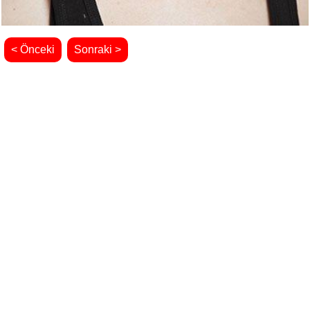
< Önceki
Sonraki >