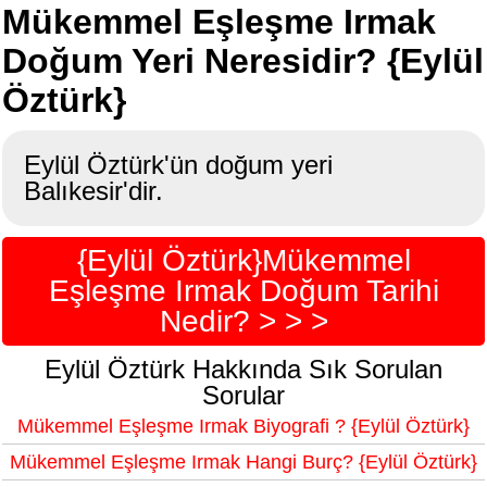
Mükemmel Eşleşme Irmak
Doğum Yeri Neresidir? {Eylül
Öztürk}
Eylül Öztürk'ün doğum yeri
Balıkesir'dir.
{Eylül Öztürk}Mükemmel
Eşleşme Irmak Doğum Tarihi
Nedir? > > >
Eylül Öztürk Hakkında Sık Sorulan
Sorular
Mükemmel Eşleşme Irmak Biyografi ? {Eylül Öztürk}
Mükemmel Eşleşme Irmak Hangi Burç? {Eylül Öztürk}