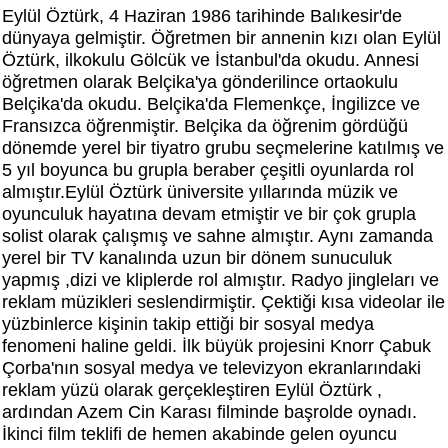
Eylül Öztürk, 4 Haziran 1986 tarihinde Balıkesir'de
dünyaya gelmiştir. Öğretmen bir annenin kızı olan Eylül
Öztürk, ilkokulu Gölcük ve İstanbul'da okudu. Annesi
öğretmen olarak Belçika'ya gönderilince ortaokulu
Belçika'da okudu. Belçika'da Flemenkçe, İngilizce ve
Fransızca öğrenmiştir. Belçika da öğrenim gördüğü
dönemde yerel bir tiyatro grubu seçmelerine katılmış ve
5 yıl boyunca bu grupla beraber çeşitli oyunlarda rol
almıştır.Eylül Öztürk üniversite yıllarında müzik ve
oyunculuk hayatına devam etmiştir ve bir çok grupla
solist olarak çalışmış ve sahne almıştır. Aynı zamanda
yerel bir TV kanalında uzun bir dönem sunuculuk
yapmış ,dizi ve kliplerde rol almıştır. Radyo jingleları ve
reklam müzikleri seslendirmiştir. Çektiği kısa videolar ile
yüzbinlerce kişinin takip ettiği bir sosyal medya
fenomeni haline geldi. İlk büyük projesini Knorr Çabuk
Çorba'nın sosyal medya ve televizyon ekranlarındaki
reklam yüzü olarak gerçekleştiren Eylül Öztürk ,
ardından Azem Cin Karası filminde başrolde oynadı.
İkinci film teklifi de hemen akabinde gelen oyuncu